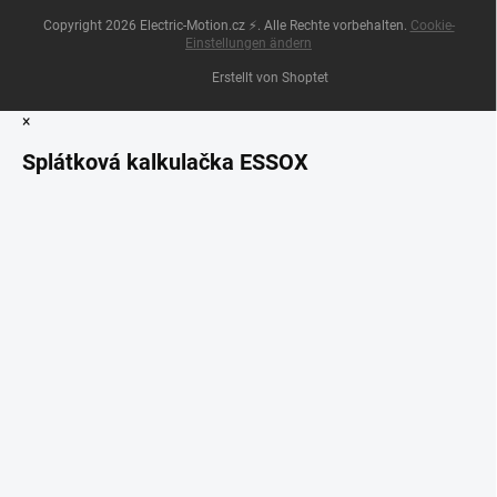
Copyright 2026
Electric-Motion.cz ⚡
. Alle Rechte vorbehalten.
Cookie-
Einstellungen ändern
Erstellt von Shoptet
×
Splátková kalkulačka ESSOX