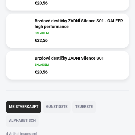
€20,56
Brzdové destičky ZADNÍ Silence S01 - GALFER
high performance
SKLADEM
€32,56
Brzdové destičky ZADNÍ Silence S01
SKLADEM
€20,56
P
r
MEISTVERKAUFT
GÜNSTIGSTE
TEUERSTE
o
d
ALPHABETISCH
u
k
4
Artikel insgesamt