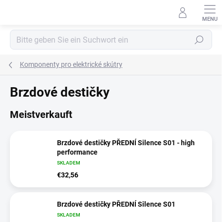
Zum
Inhalt
springen
Suchen
Komponenty pro elektrické skútry
Brzdové destičky
Meistverkauft
Brzdové destičky PŘEDNÍ Silence S01 - high
performance
SKLADEM
€32,56
Brzdové destičky PŘEDNÍ Silence S01
SKLADEM