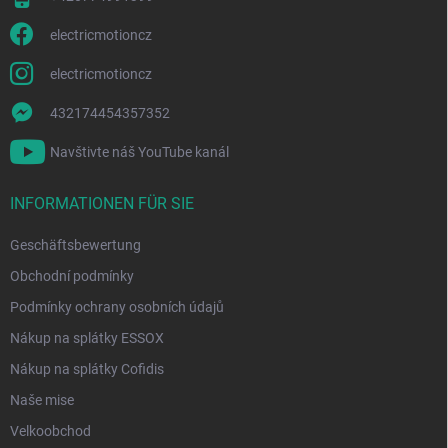
r
L
electricmotioncz
i
s
electricmotioncz
t
e
432174454357352
Navštivte náš YouTube kanál
INFORMATIONEN FÜR SIE
Geschäftsbewertung
Obchodní podmínky
Podmínky ochrany osobních údajů
Nákup na splátky ESSOX
Nákup na splátky Cofidis
Naše mise
Velkoobchod