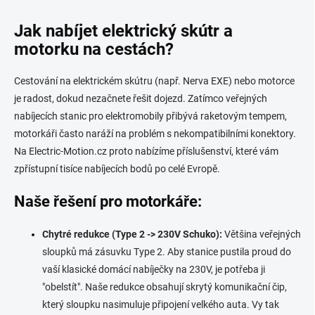
S
t
e
Jak nabíjet elektrický skútr a
u
motorku na cestách?
e
r
e
Cestování na elektrickém skútru (např. Nerva EXE) nebo motorce
l
je radost, dokud nezačnete řešit dojezd. Zatímco veřejných
e
nabíjecích stanic pro elektromobily přibývá raketovým tempem,
m
e
motorkáři často naráží na problém s nekompatibilními konektory.
n
Na Electric-Motion.cz proto nabízíme příslušenství, které vám
t
zpřístupní tisíce nabíjecích bodů po celé Evropě.
e
d
Naše řešení pro motorkáře:
e
r
L
Chytré redukce (Type 2 -> 230V Schuko):
Většina veřejných
i
sloupků má zásuvku Type 2. Aby stanice pustila proud do
s
t
vaší klasické domácí nabíječky na 230V, je potřeba ji
e
"obelstít". Naše redukce obsahují skrytý komunikační čip,
který sloupku nasimuluje připojení velkého auta. Vy tak