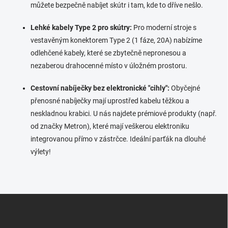
můžete bezpečně nabíjet skútr i tam, kde to dříve nešlo.
Lehké kabely Type 2 pro skútry:
Pro moderní stroje s
vestavěným konektorem Type 2 (1 fáze, 20A) nabízíme
odlehčené kabely, které se zbytečně nepronesou a
nezaberou drahocenné místo v úložném prostoru.
Cestovní nabíječky bez elektronické "cihly":
Obyčejné
přenosné nabíječky mají uprostřed kabelu těžkou a
neskladnou krabici. U nás najdete prémiové produkty (např.
od značky Metron), které mají veškerou elektroniku
integrovanou přímo v zástrčce. Ideální parťák na dlouhé
výlety!
F
u
ß