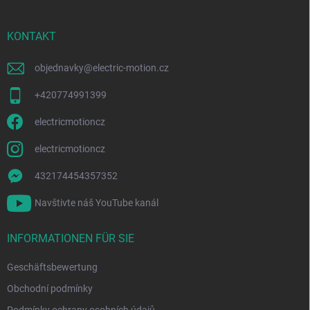
z
e
i
KONTAKT
l
e
objednavky
@
electric-motion.cz
+420774991399
electricmotioncz
electricmotioncz
432174454357352
Navštivte náš YouTube kanál
INFORMATIONEN FÜR SIE
Geschäftsbewertung
Obchodní podmínky