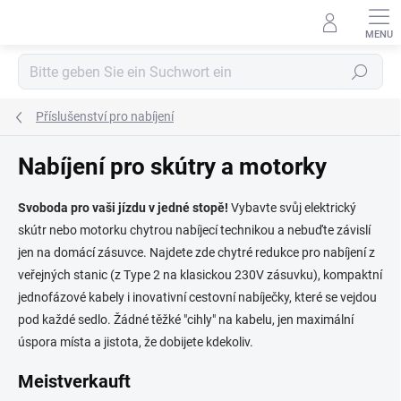
Zum
Inhalt
springen
Suchen
Příslušenství pro nabíjení
Nabíjení pro skútry a motorky
Svoboda pro vaši jízdu v jedné stopě!
Vybavte svůj elektrický
skútr nebo motorku chytrou nabíjecí technikou a nebuďte závislí
jen na domácí zásuvce. Najdete zde chytré redukce pro nabíjení z
veřejných stanic (z Type 2 na klasickou 230V zásuvku), kompaktní
jednofázové kabely i inovativní cestovní nabíječky, které se vejdou
pod každé sedlo. Žádné těžké "cihly" na kabelu, jen maximální
úspora místa a jistota, že dobijete kdekoliv.
Meistverkauft