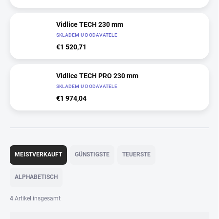
Vidlice TECH 230 mm
SKLADEM U DODAVATELE
€1 520,71
Vidlice TECH PRO 230 mm
SKLADEM U DODAVATELE
€1 974,04
P
r
MEISTVERKAUFT
GÜNSTIGSTE
TEUERSTE
o
d
ALPHABETISCH
u
k
4
Artikel insgesamt
t
s