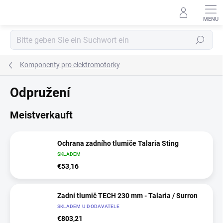
Zum
Inhalt
springen
Suchen
Komponenty pro elektromotorky
Odpružení
Meistverkauft
Ochrana zadního tlumiče Talaria Sting
SKLADEM
€53,16
Zadní tlumič TECH 230 mm - Talaria / Surron
SKLADEM U DODAVATELE
€803,21