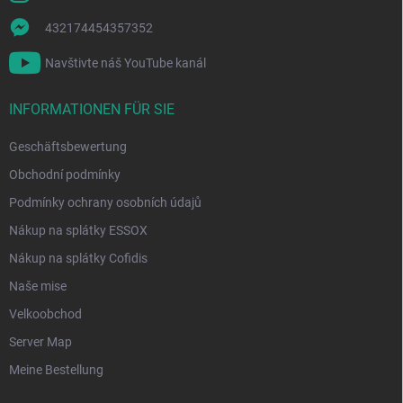
t
e
432174454357352
Navštivte náš YouTube kanál
INFORMATIONEN FÜR SIE
Geschäftsbewertung
Obchodní podmínky
Podmínky ochrany osobních údajů
Nákup na splátky ESSOX
Nákup na splátky Cofidis
Naše mise
Velkoobchod
Server Map
Meine Bestellung