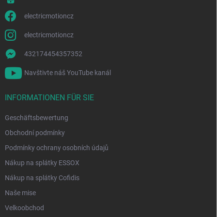
electricmotioncz
electricmotioncz
432174454357352
Navštivte náš YouTube kanál
INFORMATIONEN FÜR SIE
Geschäftsbewertung
Obchodní podmínky
Podmínky ochrany osobních údajů
Nákup na splátky ESSOX
Nákup na splátky Cofidis
Naše mise
Velkoobchod