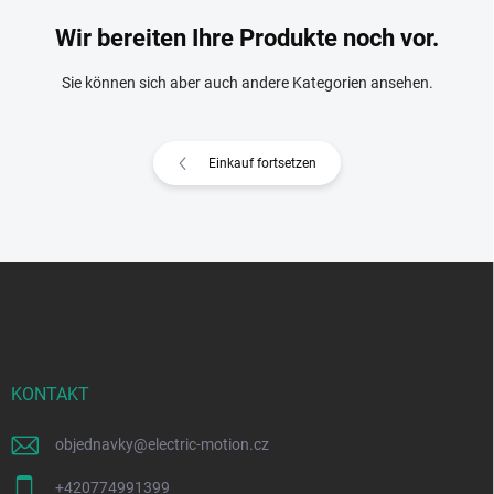
Wir bereiten Ihre Produkte noch vor.
Sie können sich aber auch andere Kategorien ansehen.
Einkauf fortsetzen
F
u
ß
z
e
i
KONTAKT
l
e
objednavky
@
electric-motion.cz
+420774991399