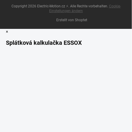
Copyright 2026
Electric-Motion.cz ⚡
. Alle Rechte vorbehalten.
Cookie-
Einstellungen ändern
Erstellt von Shoptet
×
Splátková kalkulačka ESSOX