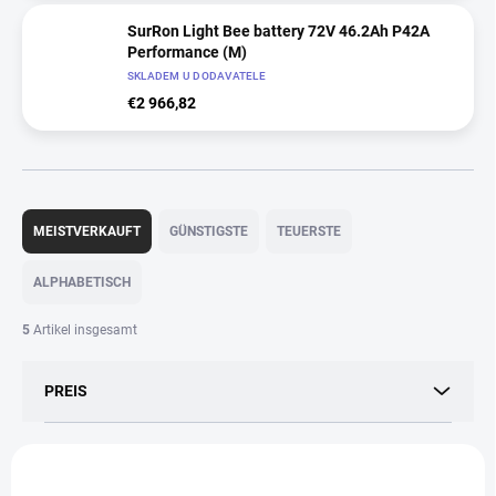
SurRon Light Bee battery 72V 46.2Ah P42A
Performance (M)
SKLADEM U DODAVATELE
€2 966,82
P
r
MEISTVERKAUFT
GÜNSTIGSTE
TEUERSTE
o
d
ALPHABETISCH
u
k
5
Artikel insgesamt
t
s
PREIS
o
r
t
L
i
i
2020