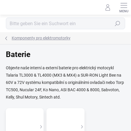
Zum
Inhalt
springen
Suchen
Komponenty pro elektromotorky
Baterie
Objevte naše interní a externí baterie pro elektrický motocykl
Talaria TL3000 & TL4000 (MX3 & MX4) a SUR-RON Light Bee na
60V a 72V systému kompatibilní s originálními ovladači nebo
Torp
TC500, Nucular 24F, Ko Nano, ASI BAC 4000 & 8000, Sabvoton,
Kelly, Shul Motory, Sintech atd.