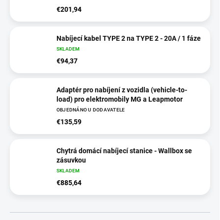
€201,94
Nabíjecí kabel TYPE 2 na TYPE 2 - 20A / 1 fáze
SKLADEM
€94,37
Adaptér pro nabíjení z vozidla (vehicle-to-
load) pro elektromobily MG a Leapmotor
OBJEDNÁNO U DODAVATELE
€135,59
Chytrá domácí nabíjecí stanice - Wallbox se
zásuvkou
SKLADEM
€885,64