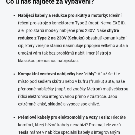
Co u nás najdete za vybavení?
L
i
Nabíjecí kabely a redukce pro skútry a motorky:
Ideální
s
t
řešení pro stroje s konektorem Type 2 (např. Nerva EXE II),
e
ale i pro starší modely nabíjené přes 230V. Naše
chytré
redukce z Type 2 na 230V (Schuko)
obsahují komunikační
čip, který veřejné stanici nasimuluje připojení velkého auta a
umožní vám tak bez problémů nabít i menší stroj s
klasickou přenosnou nabíječkou.
Kompaktní cestovní nabíječky bez "cihly":
Ať už šetříte
místo pod sedlem skútru nebo v kufru (frunku) auta, naše
přenosné nabíječky (např. od značky Metron) mají veškerou
řídící elektroniku integrovanou přímo v zástrčce. Jsou
extrémně lehké, skladné a vysoce spolehlivé.
Prémiové kabely pro elektromobily a vozy Tesla:
Hledáte
komfort, který běžné kabely nenabízí? Pro majitele vozů
Tesla
máme v nabídce speciální kabely s integrovaným