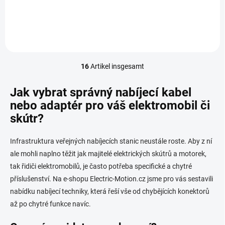
In den Warenkorb
16
Artikel insgesamt
S
t
e
Jak vybrat správný nabíjecí kabel
u
nebo adaptér pro váš elektromobil či
e
skútr?
r
e
l
Infrastruktura veřejných nabíjecích stanic neustále roste. Aby z ní
e
ale mohli naplno těžit jak majitelé elektrických skútrů a motorek,
m
e
tak řidiči elektromobilů, je často potřeba specifické a chytré
n
příslušenství. Na e-shopu Electric-Motion.cz jsme pro vás sestavili
t
nabídku nabíjecí techniky, která řeší vše od chybějících konektorů
e
d
až po chytré funkce navíc.
e
r