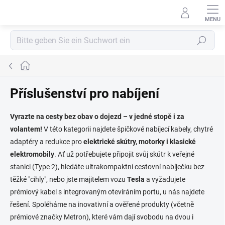
Zum
Inhalt
springen
Suchen
Startseite
Příslušenství pro nabíjení
Vyrazte na cesty bez obav o dojezd – v jedné stopě i za
volantem!
V této kategorii najdete špičkové nabíjecí kabely, chytré
adaptéry a redukce pro
elektrické skútry, motorky i klasické
elektromobily
. Ať už potřebujete připojit svůj skútr k veřejné
stanici (Type 2), hledáte ultrakompaktní cestovní nabíječku bez
těžké "cihly", nebo jste majitelem vozu
Tesla
a vyžadujete
prémiový kabel s integrovaným otevíráním portu, u nás najdete
řešení. Spoléháme na inovativní a ověřené produkty (včetně
prémiové značky Metron), které vám dají svobodu na dvou i