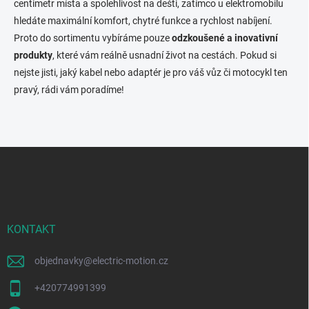
centimetr místa a spolehlivost na dešti, zatímco u elektromobilu
hledáte maximální komfort, chytré funkce a rychlost nabíjení.
Proto do sortimentu vybíráme pouze
odzkoušené a inovativní
produkty
, které vám reálně usnadní život na cestách. Pokud si
nejste jisti, jaký kabel nebo adaptér je pro váš vůz či motocykl ten
pravý, rádi vám poradíme!
F
u
ß
z
e
i
KONTAKT
l
e
objednavky
@
electric-motion.cz
+420774991399