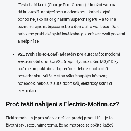
"Tesla tlačítkem" (Charge Port Opener). Umožní vám na
dálku otevřít nabíjecí port a odemknout kabel stejně
pohodlně jako na originálním Superchargeru – a to i na
běžné veřejné nabíječce nebo u domácího wallboxu. Dále
nabízíme praktické
spirálové kabely
, které se neválí po zemi
a nešpiní se.
V2L (Vehicle-to-Load) adaptéry pro auta:
Máte moderní
elektromobil s funkcí V2L (např. Hyundai, Kia, MG)? Díky
našim kompaktním adaptérům uděláte z auta obří
powerbanku. Můžete si na výletě napájet kávovar,
notebook, nebo si z auta dobít svůj elektrický skútr či
elektrokolo!
Proč řešit nabíjení s Electric-Motion.cz?
Elektromobilita je pro nás víc než jen prodej produktů – je to
životní styl. Rozumíme tomu, že na motorce se počítá každý