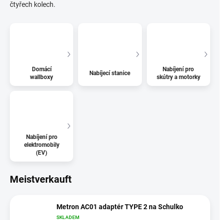
čtyřech kolech.
Domácí
Nabíjení pro
Nabíjecí stanice
wallboxy
skútry a motorky
Nabíjení pro
elektromobily
(EV)
Meistverkauft
Metron AC01 adaptér TYPE 2 na Schulko
SKLADEM