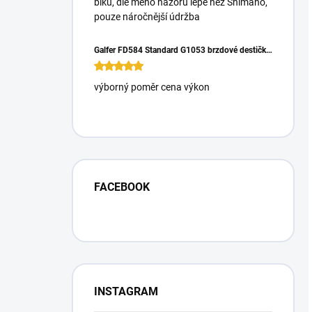
biku, dle mého názoru lépe než Shimano,
pouze náročnější údržba
Galfer FD584 Standard G1053 brzdové destičky pro Magura Gustrav PRO
výborný poměr cena výkon
FACEBOOK
INSTAGRAM