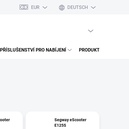
EUR
DEUTSCH
a splátky Cofidis
Naše mise
Velkoobchod
Server Map
M
WARENKORB LEEREN
WARENKORB
PŘÍSLUŠENSTVÍ PRO NABÍJENÍ
PRODUKTY
SERVIS
ooter
Segway eScooter
E125S