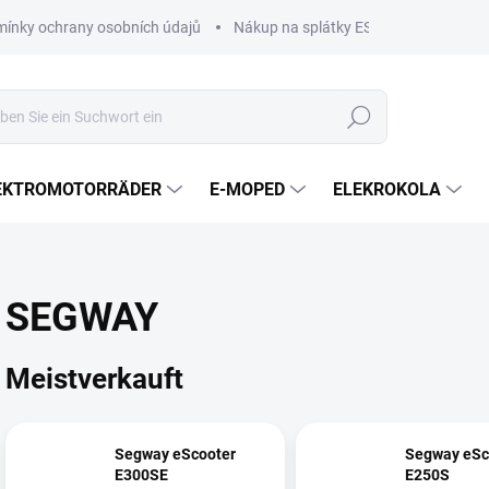
ínky ochrany osobních údajů
Nákup na splátky ESSOX
Nákup n
Suchen
EKTROMOTORRÄDER
E-MOPED
ELEKROKOLA
SEGWAY
Meistverkauft
Segway eScooter
Segway eSc
E300SE
E250S