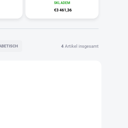
SKLADEM
€3 461,36
4
Artikel insgesamt
ABETISCH
2743
2249
KLADEM
SKLADEM