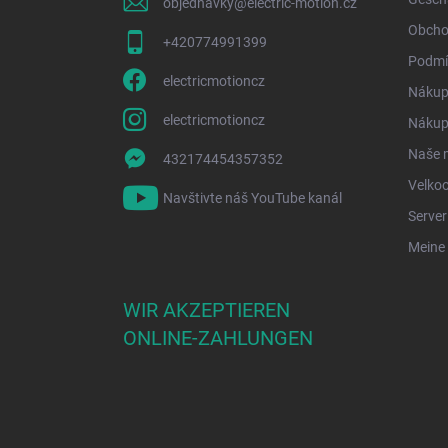
objednavky
@
electric-motion.cz
l
e
Obcho
+420774991399
Podmí
electricmotioncz
Nákup
electricmotioncz
Nákup 
Naše 
432174454357352
Velko
Navštivte náš YouTube kanál
Serve
Meine 
WIR AKZEPTIEREN
ONLINE-ZAHLUNGEN