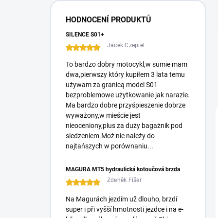
i
s
HODNOCENÍ PRODUKTŮ
t
e
SILENCE S01+
Jacek Czepiel
To bardzo dobry motocykl,w sumie mam
dwa,pierwszy który kupiłem 3 lata temu
używam za granicą model S01
bezproblemowe użytkowanie jak narazie.
Ma bardzo dobre przyśpieszenie dobrze
wyważony,w mieście jest
nieoceniony,plus za duży bagażnik pod
siedzeniem.Moż nie należy do
najtańszych w porównaniu...
MAGURA MT5 hydraulická kotoučová brzda
Zdeněk Fišer
Na Magurách jezdím už dlouho, brzdí
super i při vyšší hmotnosti jezdce i na e-