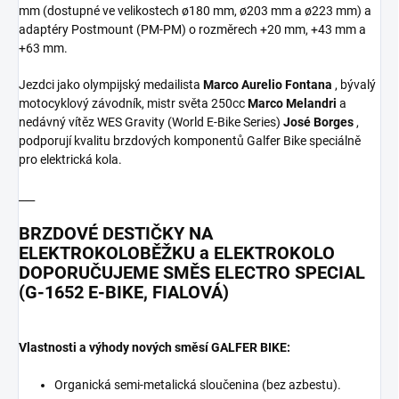
mm (dostupné ve velikostech ø180 mm, ø203 mm a ø223 mm) a
adaptéry Postmount (PM-PM) o rozměrech +20 mm, +43 mm a
+63 mm.
Jezdci jako olympijský medailista
Marco Aurelio Fontana
, bývalý
motocyklový závodník, mistr světa 250cc
Marco Melandri
a
nedávný vítěz WES Gravity (World E-Bike Series)
José Borges
,
podporují kvalitu brzdových komponentů Galfer Bike speciálně
pro elektrická kola.
___
BRZDOVÉ DESTIČKY NA
ELEKTROKOLOBĚŽKU a ELEKTROKOLO
DOPORUČUJEME SMĚS ELECTRO SPECIAL
(G-1652 E-BIKE, FIALOVÁ)
Vlastnosti a výhody nových směsí GALFER BIKE:
Organická semi-metalická sloučenina (bez azbestu).