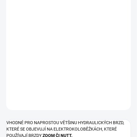
VHODNÉ PRO NAPROSTOU VĚTŠINU HYDRAULICKÝCH BRZD,
KTERÉ SE OBJEVUJÍ NA ELEKTROKOLOBĚŽKÁCH, KTERÉ
POUŽÍVAJÍ BRZDY
ZOOM ČI
NUTT.
Shimano
BR-C601, BR-M355, BR-M375, BR-M395, BR-M415, BR-
M416, BR-M445, BR-M446, BR-M447, BR-M465, BR-M475, BR-
M485, BR-M486, BR-M495, BR-M505, BR-M506, BR-M515, BR-
M525, BR-M575, BR-T615,
LX
BR-T675
Tektro
Auriga, Dorado, Draco, Gemini, HDC 300, Mota, Orion
TRP
Hylex, Spyre, Dash Sport
DETAILLIERTE INFORMATIONEN
FRAGEN
VHODNÉ PRO NAPROSTOU VĚTŠINU HYDRAULICKÝCH BRZD,
KTERÉ SE OBJEVUJÍ NA ELEKTROKOLOBĚŽKÁCH, KTERÉ
POUŽÍVAJÍ BRZDY
ZOOM ČI
NUTT.