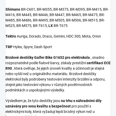
Shimano
BR-C601, BR-M355, BR-M375, BR-M395, BR-M415, BR-
M416, BR-M445, BR-M446, BR-M447, BR-M465, BR-M475, BR-
M485, BR-M486, BR-M495, BR-M505, BR-M506, BR-M515, BR-
M525, BR-M575, BR-T615,
LX
BR-T675
Tektro
Auriga, Dorado, Draco, Gemini, HDC 300, Mota, Orion
TRP
Hylex, Spyre, Dash Sport
Brzdové destičky Galfer Bike G1652 pro elektrokola
, snadno
rozpoznatelné podle fialové barvy, získaly prestižní
certifikaci ECE
R90
, která ověřuje, že jejich úroveň kvality a účinnosti je stejná
nebo vyšší než u originálního materiálu. Brzdové destičky
elektrokol byly podrobeny testování intenzity brzdění a odporu,
stejně jako testování výkonu v různých povětrnostních
podmínkách s uspokojivými výsledky.
Výsledkem je, že tyto destičky jsou
na trhu s náhradními díly
uznávány pro svou kvalitu a bezpečnost
pro použití s ​​
elektrickými koly, která vyžadují lepší brzdný výkon než u