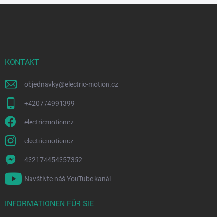
F
u
ß
z
e
i
KONTAKT
l
e
objednavky
@
electric-motion.cz
+420774991399
electricmotioncz
electricmotioncz
432174454357352
Navštivte náš YouTube kanál
INFORMATIONEN FÜR SIE