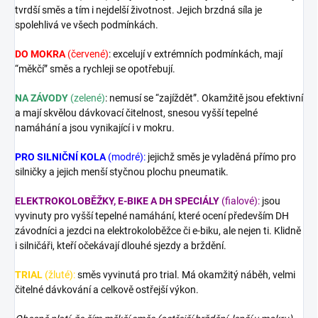
tvrdší směs a tím i nejdelší životnost. Jejich brzdná síla je
spolehlivá ve všech podmínkách.
DO MOKRA
(červené)
: excelují v extrémních podmínkách, mají
“měkčí” směs a rychleji se opotřebují.
NA ZÁVODY
(zelené)
: nemusí se “zajíždět”. Okamžitě jsou efektivní
a mají skvělou dávkovací čitelnost, snesou vyšší tepelné
namáhání a jsou vynikající i v mokru.
PRO SILNIČNÍ KOLA
(modré):
jejichž směs je vyladěná přímo pro
silničky a jejich menší styčnou plochu pneumatik.
ELEKTROKOLOBĚŽKY, E-BIKE A DH SPECIÁLY
(fialové):
jsou
vyvinuty pro vyšší tepelné namáhání, které ocení především DH
závodníci a jezdci na elektrokoloběžce či e-biku, ale nejen ti. Klidně
i silničáři, kteří očekávají dlouhé sjezdy a brždění.
TRIAL
(žluté):
směs vyvinutá pro trial. Má okamžitý náběh, velmi
čitelné dávkování a celkově ostřejší výkon.