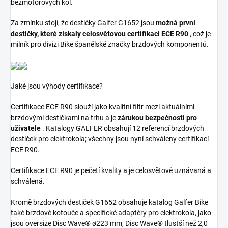
bezmotorových kol.
Za zmínku stojí, že destičky Galfer G1652 jsou
možná první
destičky, které získaly celosvětovou certifikaci ECE R90
, což je
milník pro divizi Bike španělské značky brzdových komponentů.
Jaké jsou výhody certifikace?
Certifikace ECE R90 slouží jako kvalitní filtr mezi aktuálními
brzdovými destičkami na trhu a je
zárukou bezpečnosti pro
uživatele
. Katalogy GALFER obsahují 12 referencí brzdových
destiček pro elektrokola; všechny jsou nyní schváleny certifikací
ECE R90.
Certifikace ECE R90 je pečetí kvality a je celosvětově uznávaná a
schválená.
Kromě brzdových destiček G1652 obsahuje katalog Galfer Bike
také brzdové kotouče a specifické adaptéry pro elektrokola, jako
jsou oversize Disc Wave® ø223 mm, Disc Wave® tlustší než 2,0