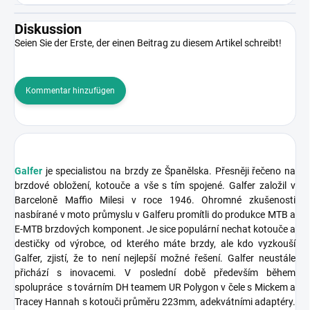
Diskussion
Seien Sie der Erste, der einen Beitrag zu diesem Artikel schreibt!
Kommentar hinzufügen
Galfer
je specialistou na brzdy ze Španělska. Přesněji řečeno na
brzdové obložení, kotouče a vše s tím spojené. Galfer založil v
Barceloně Maffio Milesi v roce 1946. Ohromné zkušenosti
nasbírané v moto průmyslu v Galferu promítli do produkce MTB a
E-MTB brzdových komponent. Je sice populární nechat kotouče a
destičky od výrobce, od kterého máte brzdy, ale kdo vyzkouší
Galfer, zjistí, že to není nejlepší možné řešení. Galfer neustále
přichází s inovacemi. V poslední době především během
spolupráce s továrním DH teamem UR Polygon v čele s Mickem a
Tracey Hannah s kotouči průměru 223mm, adekvátními adaptéry.