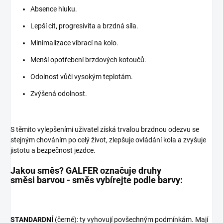
Absence hluku.
Lepší cit, progresivita a brzdná síla.
Minimalizace vibrací na kolo.
Menší opotřebení brzdových kotoučů.
Odolnost vůči vysokým teplotám.
Zvýšená odolnost.
S těmito vylepšeními uživatel získá trvalou brzdnou odezvu se
stejným chováním po celý život, zlepšuje ovládání kola a zvyšuje
jistotu a bezpečnost jezdce.
Jakou směs? GALFER označuje druhy
směsi barvou - směs vybírejte podle barvy:
STANDARDNÍ
(černé): ty vyhovují povšechným podmínkám. Mají