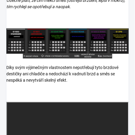
Obecně platí, že čím měkčí směs (ostřejší brždění, lepší v mokru),
tím rychleji se opotřebují a naopak.
Díky svým výjimečným vlastnostem nepotřebují tyto brzdové
destičky ani chladiče a nedochází k vadnutí brzd a směs se
nespéká a nevytváří skelný efekt.