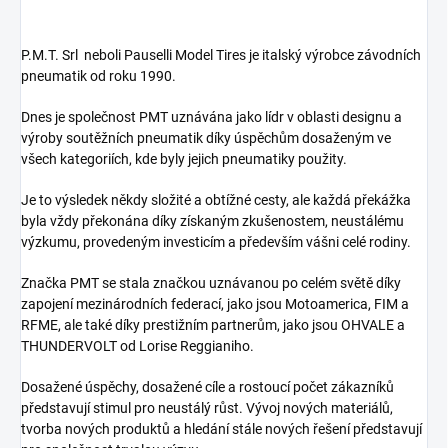
P.M.T. Srl neboli
Pauselli Model Tires je it
alský výrobce závodních
pneumatik od roku 1990.
Dnes je společnost PMT uznávána jako lídr v oblasti designu a
výroby soutěžních pneumatik díky úspěchům dosaženým ve
všech kategoriích, kde byly jejich pneumatiky použity.
Je to výsledek někdy složité a obtížné cesty, ale každá překážka
byla vždy překonána díky získaným zkušenostem, neustálému
výzkumu, provedeným investicím a především vášni celé rodiny.
Značka PMT se stala značkou uznávanou po celém světě díky
zapojení mezinárodních federací, jako jsou Motoamerica, FIM a
RFME, ale také díky prestižním partnerům, jako jsou OHVALE a
THUNDERVOLT od Lorise Reggianiho.
Dosažené úspěchy, dosažené cíle a rostoucí počet zákazníků
představují stimul pro neustálý růst. Vývoj nových materiálů,
tvorba nových produktů a hledání stále nových řešení představují