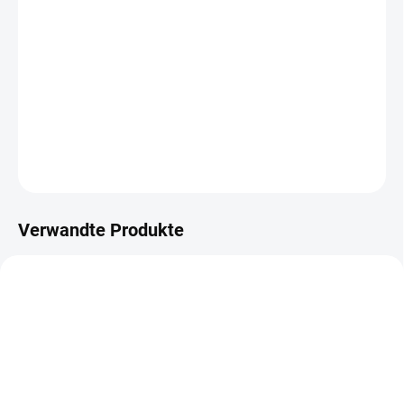
Italienischer Markenreifen PMT E-Fire 10x3 mit deutlich besseren
Eigenschaften im Vergleich zum Original. 10-Zoll-Reifen für den
direkten Einsatz auf Elektrorollern mit R6.0-Felge.
DETAILLIERTE INFORMATIONEN
FRAGEN
Verwandte Produkte
TIP
504
747