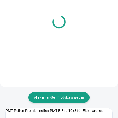
SKLADEM
SKLADEM
Bezdušový ventilek
Bezdušový ventilek
ohnutý PVR50
€1,45
€1,61
In den Warenkorb
In den Warenkorb
Ventilek pro bezdušový systém
pneumatik.
Ventilek pro bezdušový systém
pneumatik.
Alle verwandten Produkte anzeigen
PMT Reifen Premiumreifen PMT E-Fire 10x3 für Elektroroller.