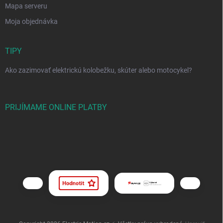
Mapa serveru
Moja objednávka
TIPY
Ako zazimovať elektrickú kolobežku, skúter alebo motocykel?
PRIJÍMAME ONLINE PLATBY