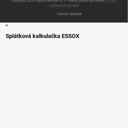
Copyright 2026
Electric-Motion.cz ⚡
. Všetky práva vyhradené.
Upraviť
nastavenie cookies
Vytvoril Shoptet
×
Splátková kalkulačka ESSOX