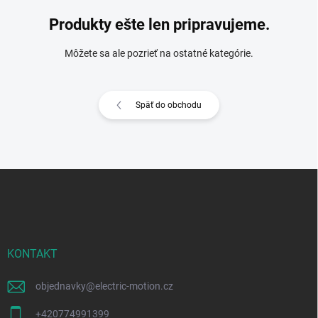
Produkty ešte len pripravujeme.
Môžete sa ale pozrieť na ostatné kategórie.
Späť do obchodu
Z
á
p
ä
t
i
KONTAKT
e
objednavky
@
electric-motion.cz
+420774991399