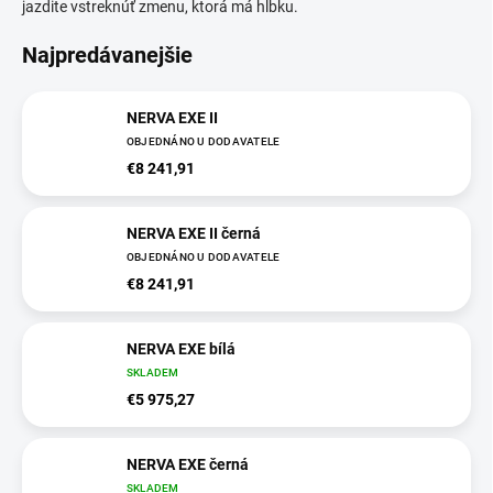
jazdite vstreknúť zmenu, ktorá má hĺbku.
Najpredávanejšie
NERVA EXE II
OBJEDNÁNO U DODAVATELE
€8 241,91
NERVA EXE II černá
OBJEDNÁNO U DODAVATELE
€8 241,91
NERVA EXE bílá
SKLADEM
€5 975,27
NERVA EXE černá
SKLADEM