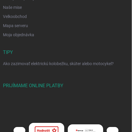
Naše mise
Velkoobchod
Mapa serveru
Moja objednávka
TIPY
Ako zazimovať elektrickú kolobežku, skúter alebo motocykel?
PRIJÍMAME ONLINE PLATBY