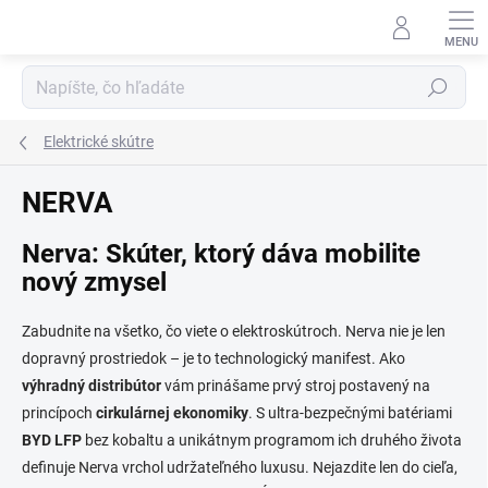
Prejsť
na
obsah
Hľadať
Elektrické skútre
NERVA
Nerva: Skúter, ktorý dáva mobilite
nový zmysel
Zabudnite na všetko, čo viete o elektroskútroch. Nerva nie je len
dopravný prostriedok – je to technologický manifest. Ako
výhradný distribútor
vám prinášame prvý stroj postavený na
princípoch
cirkulárnej ekonomiky
. S ultra-bezpečnými batériami
BYD LFP
bez kobaltu a unikátnym programom ich druhého života
definuje Nerva vrchol udržateľného luxusu. Nejazdite len do cieľa,