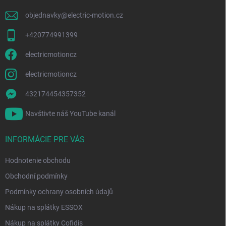
e
objednavky
@
electric-motion.cz
+420774991399
electricmotioncz
electricmotioncz
432174454357352
Navštivte náš YouTube kanál
INFORMÁCIE PRE VÁS
Hodnotenie obchodu
Obchodní podmínky
Podmínky ochrany osobních údajů
Nákup na splátky ESSOX
Nákup na splátky Cofidis