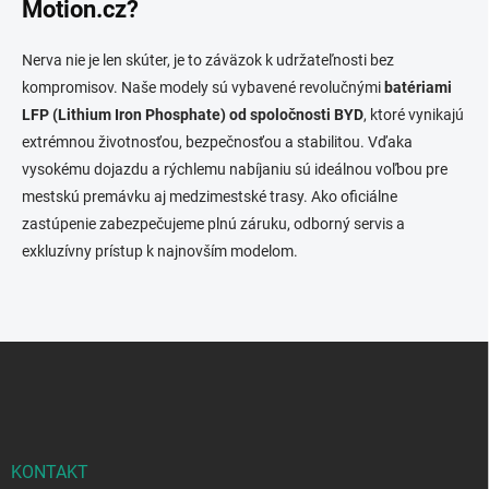
Motion.cz?
d
a
c
Nerva nie je len skúter, je to záväzok k udržateľnosti bez
i
kompromisov. Naše modely sú vybavené revolučnými
batériami
e
LFP (Lithium Iron Phosphate) od spoločnosti BYD
, ktoré vynikajú
p
extrémnou životnosťou, bezpečnosťou a stabilitou. Vďaka
r
v
vysokému dojazdu a rýchlemu nabíjaniu sú ideálnou voľbou pre
k
mestskú premávku aj medzimestské trasy. Ako oficiálne
y
zastúpenie zabezpečujeme plnú záruku, odborný servis a
v
ý
exkluzívny prístup k najnovším modelom.
p
i
s
u
Z
á
p
ä
t
i
KONTAKT