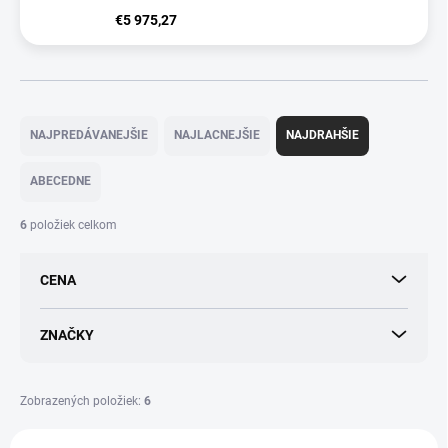
€5 975,27
R
a
NAJPREDÁVANEJŠIE
NAJLACNEJŠIE
NAJDRAHŠIE
d
e
ABECEDNE
n
i
6
položiek celkom
e
p
CENA
r
o
d
ZNAČKY
u
k
t
Zobrazených položiek:
6
o
V
v