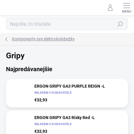
Prejsť
na
obsah
Hľadať
Komponenty pre elektrokolobežky
Gripy
Najpredávanejšie
ERGON GRIPY GA3 PURPLE REIGN -L
SKLADEM U DODAVATELE
€32,93
ERGON GRIPY GA3 Risky Red -L
SKLADEM U DODAVATELE
€32,93