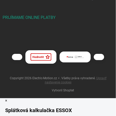
PRIJÍMAME ONLINE PLATBY
Copyright 2026
Electric-Motion.cz ⚡
. Všetky práva vyhradené.
Upraviť
nastavenie cookies
Vytvoril Shoptet
×
Splátková kalkulačka ESSOX