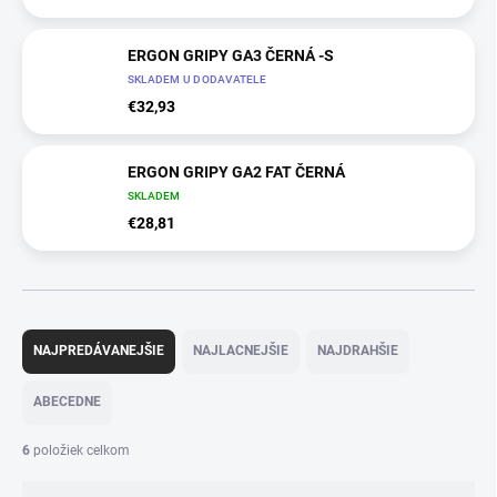
ERGON GRIPY GA3 ČERNÁ -S
SKLADEM U DODAVATELE
€32,93
ERGON GRIPY GA2 FAT ČERNÁ
SKLADEM
€28,81
R
a
NAJPREDÁVANEJŠIE
NAJLACNEJŠIE
NAJDRAHŠIE
d
e
ABECEDNE
n
i
6
položiek celkom
e
p