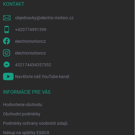
r
i
KONTAKT
v
e
k
y
objednavky
@
electric-motion.cz
v
ý
+420774991399
p
i
electricmotioncz
s
u
electricmotioncz
432174454357352
Navštivte náš YouTube kanál
INFORMÁCIE PRE VÁS
Hodnotenie obchodu
Obchodní podmínky
Podmínky ochrany osobních údajů
Nákup na splátky ESSOX