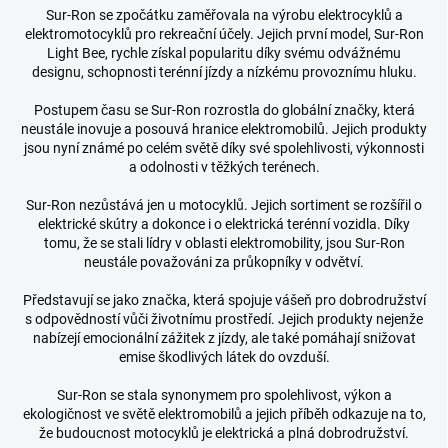
Sur-Ron se zpočátku zaměřovala na výrobu elektrocyklů a
elektromotocyklů pro rekreační účely. Jejich první model, Sur-Ron
Light Bee, rychle získal popularitu díky svému odvážnému
designu, schopnosti terénní jízdy a nízkému provoznímu hluku.
Postupem času se Sur-Ron rozrostla do globální značky, která
neustále inovuje a posouvá hranice elektromobilů. Jejich produkty
jsou nyní známé po celém světě díky své spolehlivosti, výkonnosti
a odolnosti v těžkých terénech.
Sur-Ron nezůstává jen u motocyklů. Jejich sortiment se rozšířil o
elektrické skútry a dokonce i o elektrická terénní vozidla. Díky
tomu, že se stali lídry v oblasti elektromobility, jsou Sur-Ron
neustále považováni za průkopníky v odvětví.
Představují se jako značka, která spojuje vášeň pro dobrodružství
s odpovědností vůči životnímu prostředí. Jejich produkty nejenže
nabízejí emocionální zážitek z jízdy, ale také pomáhají snižovat
emise škodlivých látek do ovzduší.
Sur-Ron se stala synonymem pro spolehlivost, výkon a
ekologičnost ve světě elektromobilů a jejich příběh odkazuje na to,
že budoucnost motocyklů je elektrická a plná dobrodružství.