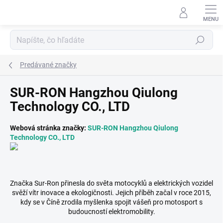
Prejsť
na
obsah
Hľadať
Predávané značky
SUR-RON Hangzhou Qiulong
Technology CO., LTD
Webová stránka značky:
SUR-RON Hangzhou Qiulong
Technology CO., LTD
Značka Sur-Ron přinesla do světa motocyklů a elektrických vozidel
svěží vítr inovace a ekologičnosti. Jejich příběh začal v roce 2015,
kdy se v Číně zrodila myšlenka spojit vášeň pro motosport s
budoucností elektromobility.