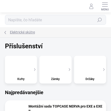
Prejsť
na
obsah
Hľadať
Elektrické skútre
Příslušenství
Kufry
Zámky
Držáky
Najpredávanejšie
Montážní sada TOPCASE NERVA pro EXE a EXE