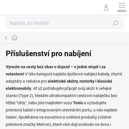
Prejsť
na
obsah
Hľadať
Domov
Příslušenství pro nabíjení
Vyrazte na cesty bez obav o dojezd – v jedné stopě i za
volantem!
V této kategorii najdete špičkové nabíjecí kabely, chytré
adaptéry a redukce pro
elektrické skútry, motorky i klasické
elektromobily
. Ať už potřebujete připojit svůj skútr k veřejné
stanici (Type 2), hledáte ultrakompaktní cestovní nabíječku bez
těžké "cihly", nebo jste majitelem vozu
Tesla
a vyžadujete
prémiový kabel s integrovaným otevíráním portu, u nás najdete
řešení. Spoléháme na inovativní a ověřené produkty (včetně
prémiové značky Metron), které vám dají svobodu na dvou i