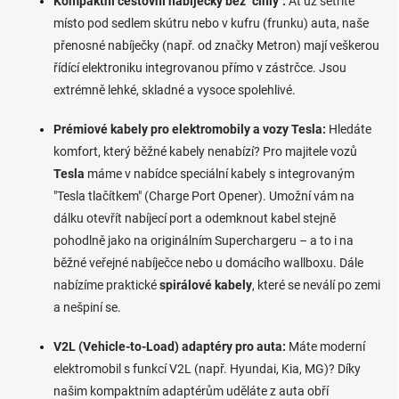
Kompaktní cestovní nabíječky bez "cihly":
Ať už šetříte
místo pod sedlem skútru nebo v kufru (frunku) auta, naše
přenosné nabíječky (např. od značky Metron) mají veškerou
řídící elektroniku integrovanou přímo v zástrčce. Jsou
extrémně lehké, skladné a vysoce spolehlivé.
Prémiové kabely pro elektromobily a vozy Tesla:
Hledáte
komfort, který běžné kabely nenabízí? Pro majitele vozů
Tesla
máme v nabídce speciální kabely s integrovaným
"Tesla tlačítkem" (Charge Port Opener). Umožní vám na
dálku otevřít nabíjecí port a odemknout kabel stejně
pohodlně jako na originálním Superchargeru – a to i na
běžné veřejné nabíječce nebo u domácího wallboxu. Dále
nabízíme praktické
spirálové kabely
, které se neválí po zemi
a nešpiní se.
V2L (Vehicle-to-Load) adaptéry pro auta:
Máte moderní
elektromobil s funkcí V2L (např. Hyundai, Kia, MG)? Díky
našim kompaktním adaptérům uděláte z auta obří