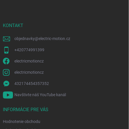
á
p
ä
t
i
KONTAKT
e
objednavky
@
electric-motion.cz
+420774991399
electricmotioncz
electricmotioncz
432174454357352
Navštivte náš YouTube kanál
INFORMÁCIE PRE VÁS
Hodnotenie obchodu