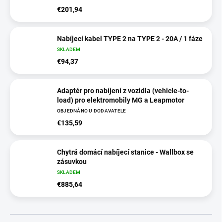
€201,94
Nabíjecí kabel TYPE 2 na TYPE 2 - 20A / 1 fáze
SKLADEM
€94,37
Adaptér pro nabíjení z vozidla (vehicle-to-
load) pro elektromobily MG a Leapmotor
OBJEDNÁNO U DODAVATELE
€135,59
Chytrá domácí nabíjecí stanice - Wallbox se
zásuvkou
SKLADEM
€885,64