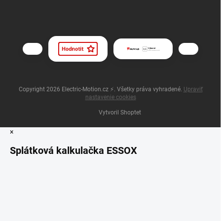
Copyright 2026
Electric-Motion.cz ⚡
. Všetky práva vyhradené.
Upraviť
nastavenie cookies
Vytvoril Shoptet
×
Splátková kalkulačka ESSOX