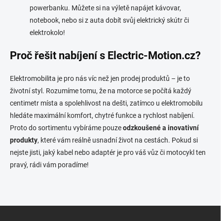
powerbanku. Můžete si na výletě napájet kávovar,
notebook, nebo si z auta dobít svůj elektrický skútr či
elektrokolo!
Proč řešit nabíjení s Electric-Motion.cz?
Elektromobilita je pro nás víc než jen prodej produktů – je to
životní styl. Rozumíme tomu, že na motorce se počítá každý
centimetr místa a spolehlivost na dešti, zatímco u elektromobilu
hledáte maximální komfort, chytré funkce a rychlost nabíjení.
Proto do sortimentu vybíráme pouze
odzkoušené a inovativní
produkty
, které vám reálně usnadní život na cestách. Pokud si
nejste jisti, jaký kabel nebo adaptér je pro váš vůz či motocykl ten
pravý, rádi vám poradíme!
Z