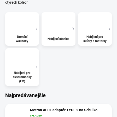
čtyřech kolech.
Domácí
Nabíjení pro
Nabíjecí stanice
wallboxy
skútry a motorky
Nabíjení pro
elektromobily
(EV)
Najpredávanejšie
Metron AC01 adaptér TYPE 2 na Schulko
SKLADEM