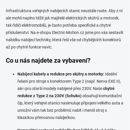
c
i
Infrastruktura veřejných nabíjecích stanic neustále roste. Aby z ní
e
ale mohli naplno těžit jak majitelé elektrických skútrů a motorek,
p
r
tak řidiči elektromobilů, je často potřeba specifické a chytré
v
příslušenství. Na e-shopu Electric-Motion.cz jsme pro vás sestavili
k
nabídku nabíjecí techniky, která řeší vše od chybějících konektorů
y
v
až po chytré funkce navíc.
ý
p
Co u nás najdete za vybavení?
i
s
Nabíjecí kabely a redukce pro skútry a motorky:
Ideální
u
řešení pro stroje s konektorem Type 2 (např. Nerva EXE II),
ale i pro starší modely nabíjené přes 230V. Naše
chytré
redukce z Type 2 na 230V (Schuko)
obsahují komunikační
čip, který veřejné stanici nasimuluje připojení velkého auta a
umožní vám tak bez problémů nabít i menší stroj s
klasickou přenosnou nabíječkou.