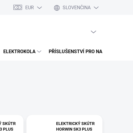
EUR
SLOVENČINA
a splátky Cofidis
Naše mise
Velkoobchod
Mapa serveru
PRÁZDNY KOŠÍK
NÁKUPNÝ
KOŠÍK
ELEKTROKOLA
PŘÍSLUŠENSTVÍ PRO NABÍJENÍ
Ý SKÚTR
ELEKTRICKÝ SKÚTR
3 PLUS
HORWIN SK3 PLUS