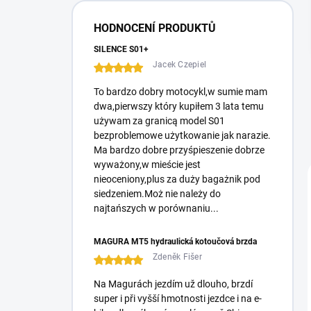
e
l
HODNOCENÍ PRODUKTŮ
SILENCE S01+
Jacek Czepiel
To bardzo dobry motocykl,w sumie mam
dwa,pierwszy który kupiłem 3 lata temu
używam za granicą model S01
bezproblemowe użytkowanie jak narazie.
Ma bardzo dobre przyśpieszenie dobrze
wyważony,w mieście jest
nieoceniony,plus za duży bagażnik pod
siedzeniem.Moż nie należy do
najtańszych w porównaniu...
MAGURA MT5 hydraulická kotoučová brzda
Zdeněk Fišer
Na Magurách jezdím už dlouho, brzdí
super i při vyšší hmotnosti jezdce i na e-