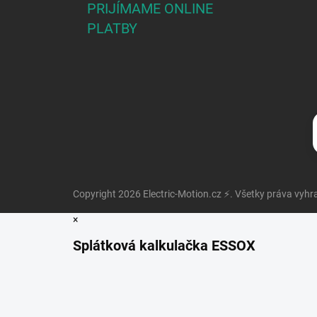
PRIJÍMAME ONLINE
PLATBY
Copyright 2026
Electric-Motion.cz ⚡
. Všetky práva vyh
×
Splátková kalkulačka ESSOX