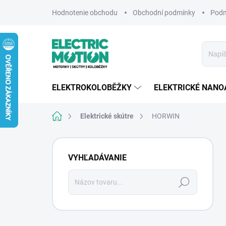
Prejsť
Hodnotenie obchodu
Obchodní podmínky
Podm
na
obsah
ELEKTROKOLOBĚŽKY
ELEKTRICKÉ NANO
Domov
Elektrické skútre
HORWIN
B
o
VYHĽADÁVANIE
č
n
Hľadať
ý
p
a
n