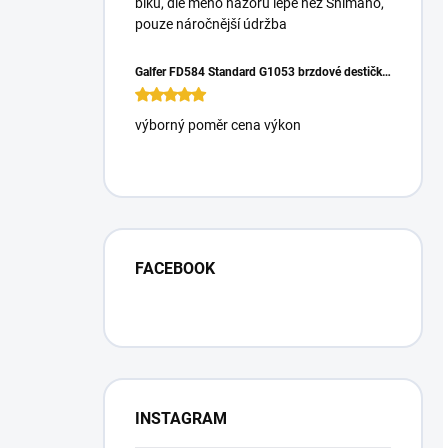
biku, dle mého názoru lépe než Shimano,
pouze náročnější údržba
Galfer FD584 Standard G1053 brzdové destičky pro Magura Gustrav PRO
výborný poměr cena výkon
FACEBOOK
INSTAGRAM