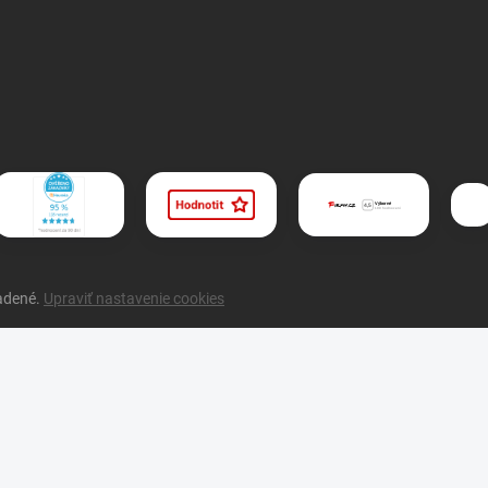
radené.
Upraviť nastavenie cookies