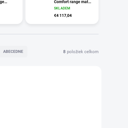
nge
Comfort range matná
edá
černá
SKLADEM
€4 117,04
8
položiek celkom
ABECEDNE
2187
2186