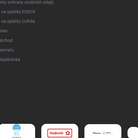
nky ochrany osobních údajů
 na splátky ESSOX
na splátky Cofidis
mise
obchod
serveru
objednávka