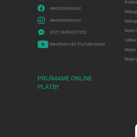
Podmí
electricmotioncz
Nákup
electricmotioncz
Nákup 
Naše 
432174454357352
Velko
Navštivte náš YouTube kanál
Mapa 
Moja 
PRIJÍMAME ONLINE
PLATBY