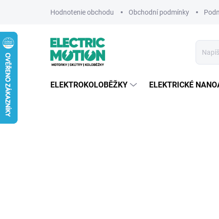
Prejsť
Hodnotenie obchodu
Obchodní podmínky
Podm
na
obsah
ELEKTROKOLOBĚŽKY
ELEKTRICKÉ NANO
Predchádzajúce