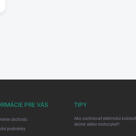
ORMÁCIE PRE VÁS
TIPY
Ako zazimovať elektrickú kolobež
tenie obchodu
skúter alebo motocykel?
dní podmínky