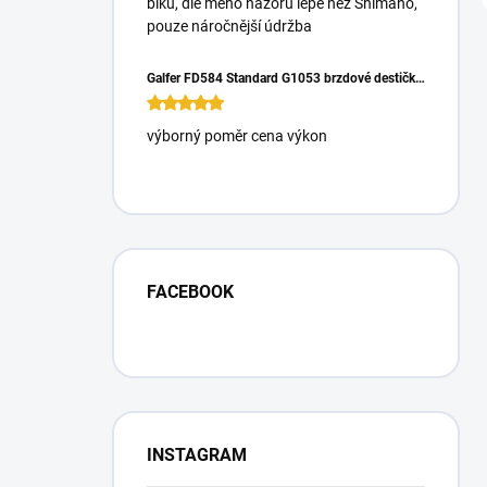
biku, dle mého názoru lépe než Shimano,
pouze náročnější údržba
Galfer FD584 Standard G1053 brzdové destičky pro Magura Gustrav PRO
výborný poměr cena výkon
FACEBOOK
INSTAGRAM