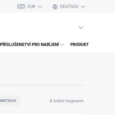
EUR
DEUTSCH
a splátky Cofidis
Naše mise
Velkoobchod
Server Map
M
WARENKORB LEEREN
WARENKORB
PŘÍSLUŠENSTVÍ PRO NABÍJENÍ
PRODUKTY
SERVIS
2
Artikel insgesamt
ABETISCH