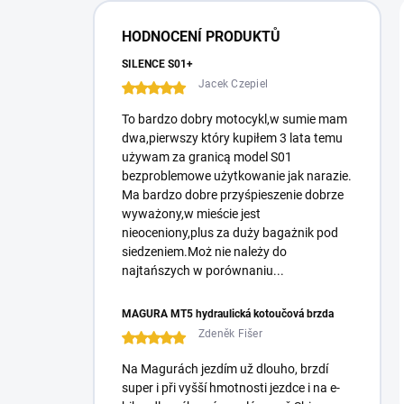
i
s
HODNOCENÍ PRODUKTŮ
t
e
SILENCE S01+
Jacek Czepiel
To bardzo dobry motocykl,w sumie mam
dwa,pierwszy który kupiłem 3 lata temu
używam za granicą model S01
bezproblemowe użytkowanie jak narazie.
Ma bardzo dobre przyśpieszenie dobrze
wyważony,w mieście jest
nieoceniony,plus za duży bagażnik pod
siedzeniem.Moż nie należy do
najtańszych w porównaniu...
MAGURA MT5 hydraulická kotoučová brzda
Zdeněk Fišer
Na Magurách jezdím už dlouho, brzdí
super i při vyšší hmotnosti jezdce i na e-