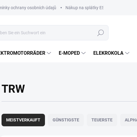
ínky ochrany osobních údajů
Nákup na splátky ESSOX
Nákup n
Suchen
EKTROMOTORRÄDER
E-MOPED
ELEKROKOLA
TRW
P
r
MEISTVERKAUFT
GÜNSTIGSTE
TEUERSTE
ALPH
o
d