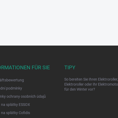
ORMATIONEN FÜR SIE
TIPY
So bereiten Sie Ihren Elektroroller,
äftsbewertung
Elektroroller oder Ihr Elektromot
dní podmínky
für den Winter vor?
nky ochrany osobních údajů
 na splátky ESSOX
na splátky Cofidis