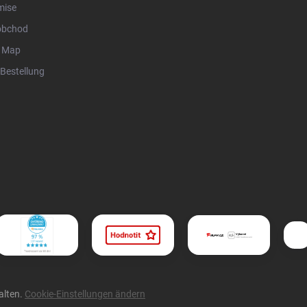
mise
obchod
r Map
Bestellung
alten.
Cookie-Einstellungen ändern