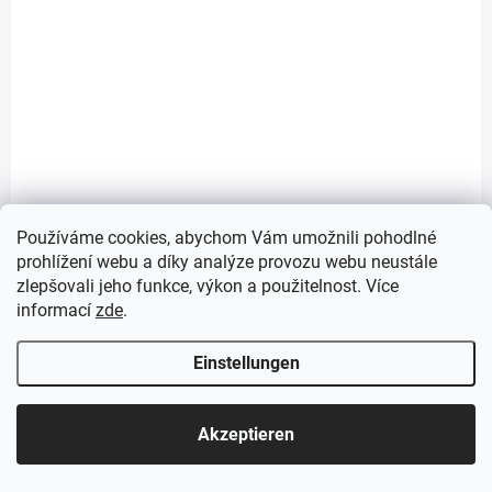
mimořádně čistý vzhled. Model I-Spec EV je...
1634
Používáme cookies, abychom Vám umožnili pohodlné
prohlížení webu a díky analýze provozu webu neustále
zlepšovali jeho funkce, výkon a použitelnost. Více
informací
zde
.
Einstellungen
Akzeptieren
SKLADEM