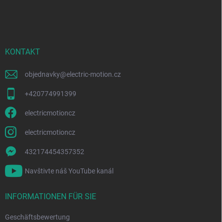
u
ß
z
e
i
KONTAKT
l
e
objednavky
@
electric-motion.cz
+420774991399
electricmotioncz
electricmotioncz
432174454357352
Navštivte náš YouTube kanál
INFORMATIONEN FÜR SIE
Geschäftsbewertung