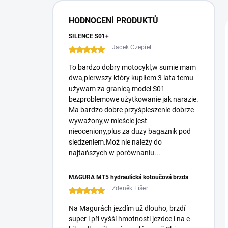
e
l
HODNOCENÍ PRODUKTŮ
SILENCE S01+
Jacek Czepiel
To bardzo dobry motocykl,w sumie mam
dwa,pierwszy który kupiłem 3 lata temu
używam za granicą model S01
bezproblemowe użytkowanie jak narazie.
Ma bardzo dobre przyśpieszenie dobrze
wyważony,w mieście jest
nieoceniony,plus za duży bagażnik pod
siedzeniem.Moż nie należy do
najtańszych w porównaniu...
MAGURA MT5 hydraulická kotoučová brzda
Zdeněk Fišer
Na Magurách jezdím už dlouho, brzdí
super i při vyšší hmotnosti jezdce i na e-