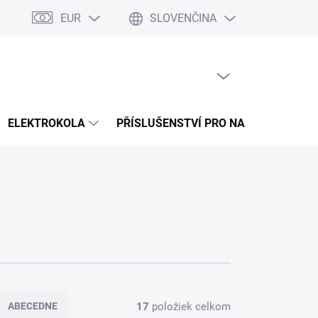
EUR
SLOVENČINA
a splátky Cofidis
Naše mise
Velkoobchod
Mapa serveru
PRÁZDNY KOŠÍK
NÁKUPNÝ
KOŠÍK
ELEKTROKOLA
PŘÍSLUŠENSTVÍ PRO NABÍJENÍ
17
položiek celkom
ABECEDNE