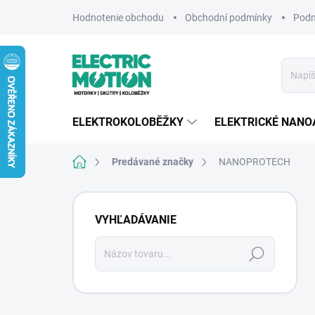
Prejsť
Hodnotenie obchodu
Obchodní podmínky
Podm
na
obsah
ELEKTROKOLOBĚŽKY
ELEKTRICKÉ NANO
Domov
Predávané značky
NANOPROTECH
B
o
VYHĽADÁVANIE
č
n
Hľadať
ý
p
a
n