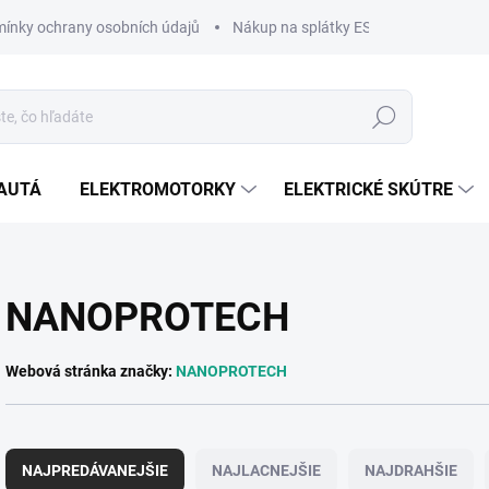
ínky ochrany osobních údajů
Nákup na splátky ESSOX
Nákup n
Hľadať
AUTÁ
ELEKTROMOTORKY
ELEKTRICKÉ SKÚTRE
NANOPROTECH
Webová stránka značky:
NANOPROTECH
R
a
NAJPREDÁVANEJŠIE
NAJLACNEJŠIE
NAJDRAHŠIE
d