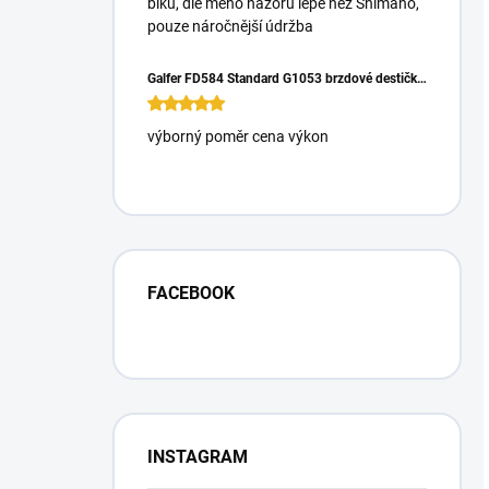
biku, dle mého názoru lépe než Shimano,
pouze náročnější údržba
Galfer FD584 Standard G1053 brzdové destičky pro Magura Gustrav PRO
výborný poměr cena výkon
FACEBOOK
INSTAGRAM