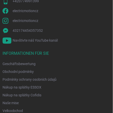
e
+420774991399
r
L
electricmotioncz
i
s
electricmotioncz
t
e
432174454357352
Navštivte náš YouTube kanál
INFORMATIONEN FÜR SIE
Geschäftsbewertung
Obchodní podmínky
Podmínky ochrany osobních údajů
Nákup na splátky ESSOX
Nákup na splátky Cofidis
Naše mise
Velkoobchod