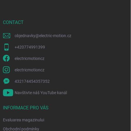
b
u
l
s
l
o
i
l
CONTACT
s
t
ă
objednavky
@
electric-motion.cz
r
i
+420774991399
l
o
electricmotioncz
r
electricmotioncz
432174454357352
Navštivte náš YouTube kanál
INFORMACE PRO VÁS
Evaluarea magazinului
Obchodní podmínky