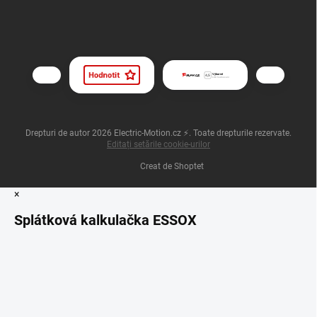
Drepturi de autor 2026
Electric-Motion.cz ⚡
. Toate drepturile rezervate.
Editați setările cookie-urilor
Creat de Shoptet
×
Splátková kalkulačka ESSOX