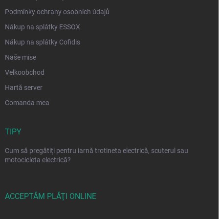
Podmínky ochrany osobních údajů
Nákup na splátky ESSOX
Nákup na splátky Cofidis
Naše mise
Velkoobchod
Hartă server
Comanda mea
TIPY
Cum să pregătiți pentru iarnă trotineta electrică, scuterul sau
motocicleta electrică?
ACCEPTĂM PLĂŢI ONLINE