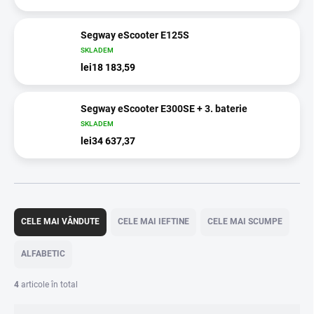
Segway eScooter E125S
SKLADEM
lei18 183,59
Segway eScooter E300SE + 3. baterie
SKLADEM
lei34 637,37
S
e
CELE MAI VÂNDUTE
CELE MAI IEFTINE
CELE MAI SCUMPE
l
e
ALFABETIC
c
t
4
articole în total
a
r