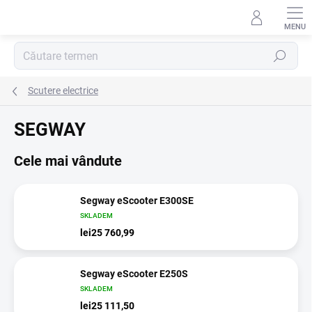
Treci
la
conținut
Căutare
Scutere electrice
SEGWAY
Cele mai vândute
Segway eScooter E300SE
SKLADEM
lei25 760,99
Segway eScooter E250S
SKLADEM
lei25 111,50