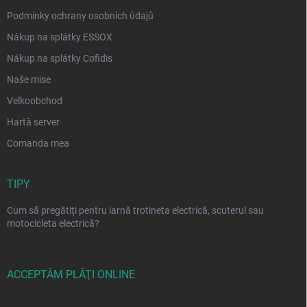
Podmínky ochrany osobních údajů
Nákup na splátky ESSOX
Nákup na splátky Cofidis
Naše mise
Velkoobchod
Hartă server
Comanda mea
TIPY
Cum să pregătiți pentru iarnă trotineta electrică, scuterul sau
motocicleta electrică?
ACCEPTĂM PLĂŢI ONLINE