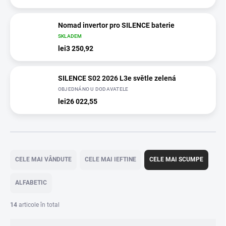
Nomad invertor pro SILENCE baterie
SKLADEM
lei3 250,92
SILENCE S02 2026 L3e světle zelená
OBJEDNÁNO U DODAVATELE
lei26 022,55
S
e
CELE MAI VÂNDUTE
CELE MAI IEFTINE
CELE MAI SCUMPE
l
e
ALFABETIC
c
t
14
articole în total
a
r