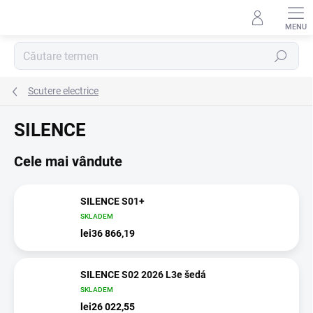
Treci
la
conținut
Căutare
Scutere electrice
SILENCE
Cele mai vândute
SILENCE S01+
SKLADEM
lei36 866,19
SILENCE S02 2026 L3e šedá
SKLADEM
lei26 022,55