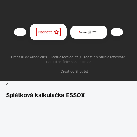
Drepturi de autor 2026
Electric-Motion.cz ⚡
. Toate drepturile rezervate.
Editați setările cookie-urilor
Creat de Shoptet
×
Splátková kalkulačka ESSOX