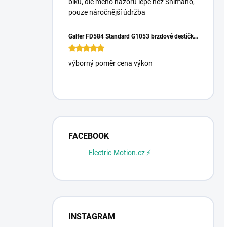
biku, dle mého názoru lépe než Shimano,
pouze náročnější údržba
Galfer FD584 Standard G1053 brzdové destičky pro Magura Gustrav PRO
výborný poměr cena výkon
FACEBOOK
Electric-Motion.cz ⚡
INSTAGRAM