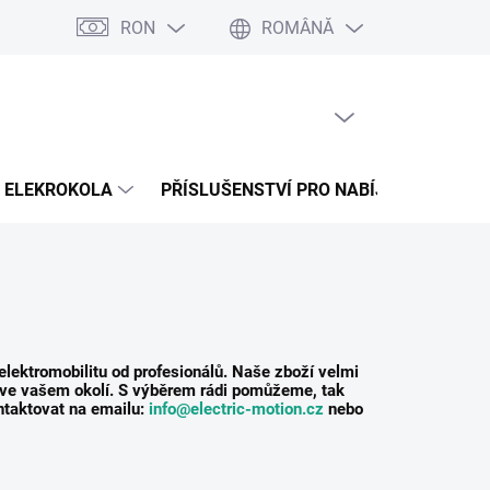
RON
ROMÂNĂ
na splátky Cofidis
Naše mise
Velkoobchod
Hartă server
COŞ GOL
COŞ
DE
CUMPĂRĂTURI
ELEKROKOLA
PŘÍSLUŠENSTVÍ PRO NABÍJENÍ
PR
lektromobilitu od profesionálů. Naše zboží velmi
 ve vašem okolí. S výběrem rádi pomůžeme, tak
ntaktovat na emailu:
info@electric-motion.cz
nebo