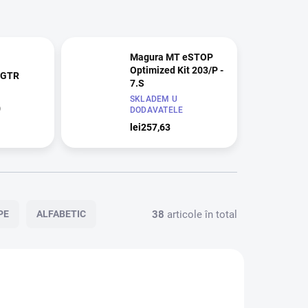
Magura MT eSTOP
Optimized Kit 203/P -
 GTR
7.S
SKLADEM U
0
DODAVATELE
lei257,63
38
articole în total
PE
ALFABETIC
1171
1335