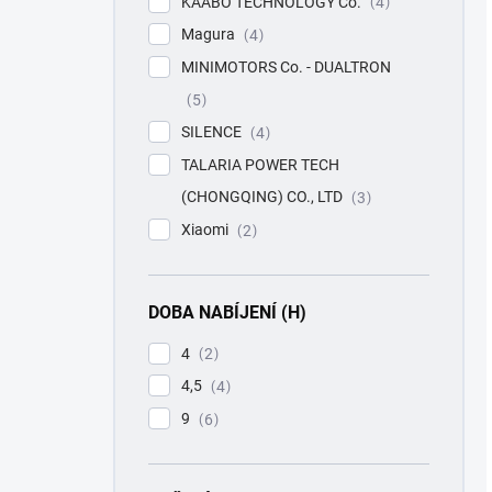
KAABO TECHNOLOGY Co.
4
Magura
4
MINIMOTORS Co. - DUALTRON
5
SILENCE
4
TALARIA POWER TECH
(CHONGQING) CO., LTD
3
Xiaomi
2
DOBA NABÍJENÍ (H)
4
2
4,5
4
9
6