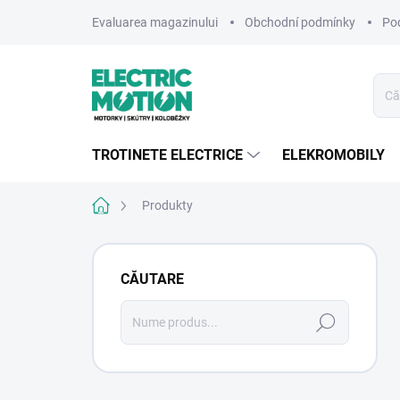
Treci
Evaluarea magazinului
Obchodní podmínky
Po
la
conținut
TROTINETE ELECTRICE
ELEKROMOBILY
Acasă
Produkty
B
a
CĂUTARE
r
ă
Căutare
l
a
t
e