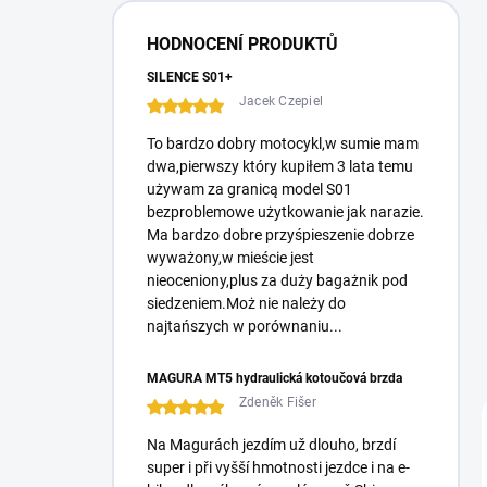
r
a
HODNOCENÍ PRODUKTŮ
l
ă
SILENCE S01+
Jacek Czepiel
To bardzo dobry motocykl,w sumie mam
dwa,pierwszy który kupiłem 3 lata temu
używam za granicą model S01
bezproblemowe użytkowanie jak narazie.
Ma bardzo dobre przyśpieszenie dobrze
wyważony,w mieście jest
nieoceniony,plus za duży bagażnik pod
siedzeniem.Moż nie należy do
najtańszych w porównaniu...
MAGURA MT5 hydraulická kotoučová brzda
Zdeněk Fišer
Na Magurách jezdím už dlouho, brzdí
super i při vyšší hmotnosti jezdce i na e-