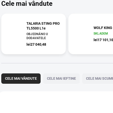
Cele mai vândute
TALARIA STING PRO
WOLF KING
TL5500 L1e
SKLADEM
OBJEDNÁNO U
DODAVATELE
lei17 101,1
lei27 040,48
S
e
CELE MAI VÂNDUTE
CELE MAI IEFTINE
CELE MAI SCUM
l
e
c
L
t
i
TIP
1898
a
s
BESTSELLER
r
t