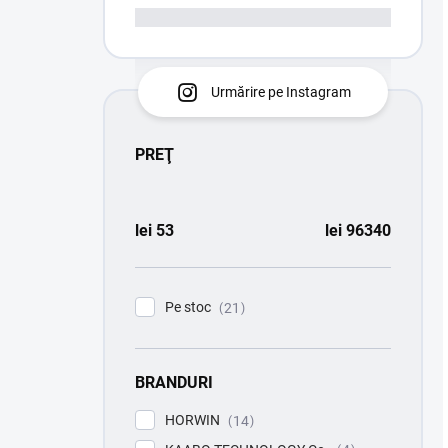
Urmărire pe Instagram
PREŢ
lei
53
lei
96340
Pe stoc
21
BRANDURI
HORWIN
14