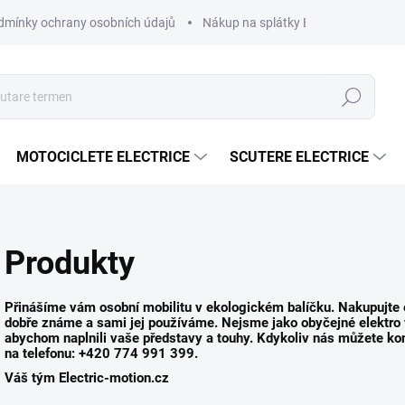
dmínky ochrany osobních údajů
Nákup na splátky ESSOX
Nákup 
Căutare
MOTOCICLETE ELECTRICE
SCUTERE ELECTRICE
Produkty
Přinášíme vám osobní mobilitu v ekologickém balíčku. Nakupujte e
dobře známe a sami jej používáme. Nejsme jako obyčejné elektro
abychom naplnili vaše představy a touhy. Kdykoliv nás můžete ko
na telefonu: +420 774 991 399.
Váš tým Electric-motion.cz