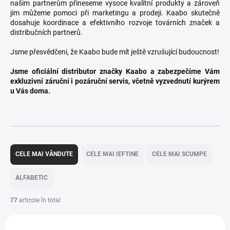
našim partnerům přineseme vysoce kvalitní produkty a zároveň
jim můžeme pomoci při marketingu a prodeji.
Kaabo skutečně
dosahuje koordinace a efektivního rozvoje továrních značek a
distribučních partnerů.
Jsme přesvědčeni, že Kaabo bude mít ještě vzrušující budoucnost!
Jsme oficiální distributor značky Kaabo a zabezpečíme Vám
exkluzivní záruční i pozáruční servis, včetně vyzvednutí kurýrem
u Vás doma.
S
e
CELE MAI VÂNDUTE
CELE MAI IEFTINE
CELE MAI SCUMPE
l
e
ALFABETIC
c
t
77
articole în total
a
L
r