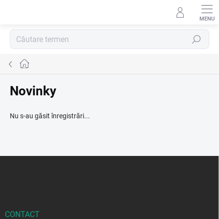
Treci
la
conținut
Căutare
Acasă
Novinky
Nu s-au găsit înregistrări...
S
u
b
s
o
l
CONTACT