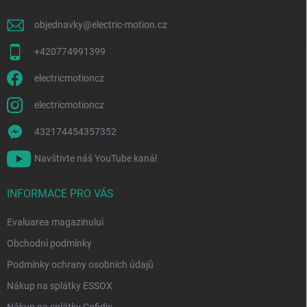
objednavky
@
electric-motion.cz
+420774991399
electricmotioncz
electricmotioncz
432174454357352
Navštivte náš YouTube kanál
INFORMACE PRO VÁS
Evaluarea magazinului
Obchodní podmínky
Podmínky ochrany osobních údajů
Nákup na splátky ESSOX