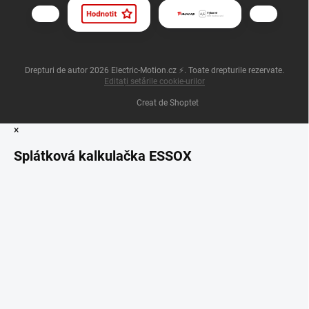
Drepturi de autor 2026
Electric-Motion.cz ⚡
. Toate drepturile rezervate.
Editați setările cookie-urilor
Creat de Shoptet
×
Splátková kalkulačka ESSOX