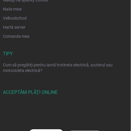
Nákup na splátky Cofidis
Naše mise
Velkoobchod
Hartă server
Comanda mea
TIPY
Cum să pregătiți pentru iarnă trotineta electrică, scuterul sau
motocicleta electrică?
ACCEPTĂM PLĂŢI ONLINE