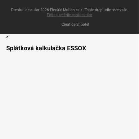
Drepturi de autor 2026
Electric-Motion.cz ⚡
. Toate drepturile rezervate.
Editați setările cookie-urilor
Creat de Shoptet
×
Splátková kalkulačka ESSOX