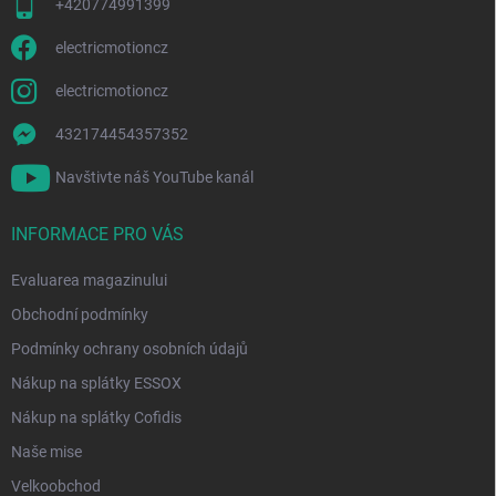
i
+420774991399
l
o
electricmotioncz
r
electricmotioncz
432174454357352
Navštivte náš YouTube kanál
INFORMACE PRO VÁS
Evaluarea magazinului
Obchodní podmínky
Podmínky ochrany osobních údajů
Nákup na splátky ESSOX
Nákup na splátky Cofidis
Naše mise
Velkoobchod