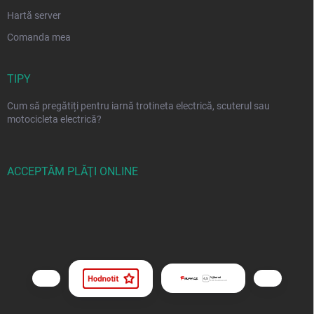
Hartă server
Comanda mea
TIPY
Cum să pregătiți pentru iarnă trotineta electrică, scuterul sau
motocicleta electrică?
ACCEPTĂM PLĂŢI ONLINE