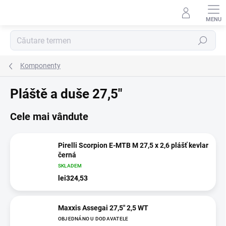
Treci
la
conținut
Căutare
Komponenty
Pláště a duše 27,5"
Cele mai vândute
Pirelli Scorpion E-MTB M 27,5 x 2,6 plášť kevlar
černá
SKLADEM
lei324,53
Maxxis Assegai 27,5" 2,5 WT
OBJEDNÁNO U DODAVATELE