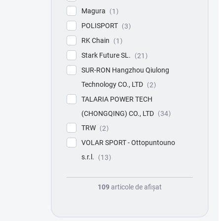
Magura
1
POLISPORT
3
RK Chain
1
Stark Future SL.
21
SUR-RON Hangzhou Qiulong
Technology CO., LTD
2
TALARIA POWER TECH
(CHONGQING) CO., LTD
34
TRW
2
VOLAR SPORT - Ottopuntouno
s.r.l.
13
109
articole de afişat