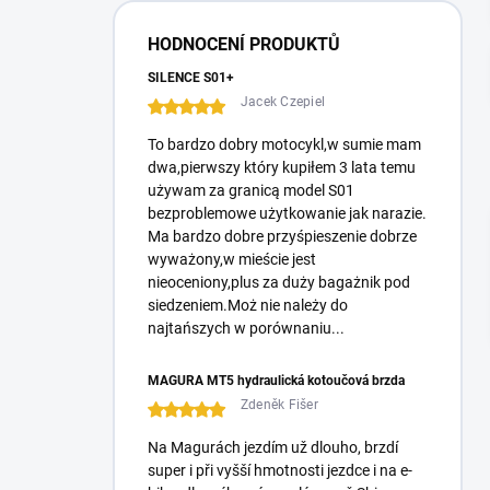
r
a
HODNOCENÍ PRODUKTŮ
l
ă
SILENCE S01+
Jacek Czepiel
To bardzo dobry motocykl,w sumie mam
dwa,pierwszy który kupiłem 3 lata temu
używam za granicą model S01
bezproblemowe użytkowanie jak narazie.
Ma bardzo dobre przyśpieszenie dobrze
wyważony,w mieście jest
nieoceniony,plus za duży bagażnik pod
siedzeniem.Moż nie należy do
najtańszych w porównaniu...
MAGURA MT5 hydraulická kotoučová brzda
Zdeněk Fišer
Na Magurách jezdím už dlouho, brzdí
super i při vyšší hmotnosti jezdce i na e-