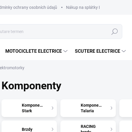
dmínky ochrany osobních údajů
Nákup na splátky ESSOX
Nákup 
Căutare
MOTOCICLETE ELECTRICE
SCUTERE ELECTRICE
ektromotorky
Komponenty
Komponenty
Komponenty
Stark
Talaria
RACING
Brzdy