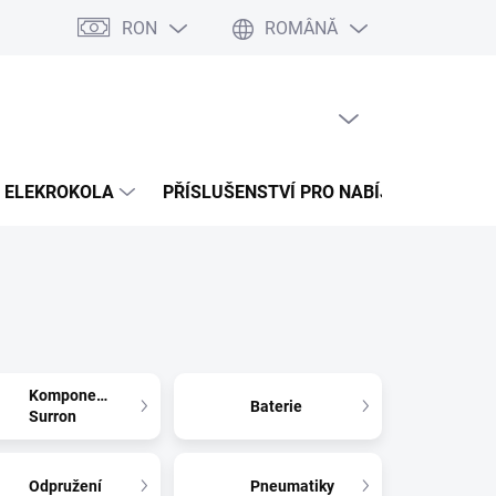
RON
ROMÂNĂ
na splátky Cofidis
Naše mise
Velkoobchod
Hartă server
COŞ GOL
COŞ
DE
CUMPĂRĂTURI
ELEKROKOLA
PŘÍSLUŠENSTVÍ PRO NABÍJENÍ
PR
Komponenty
Baterie
Surron
Odpružení
Pneumatiky