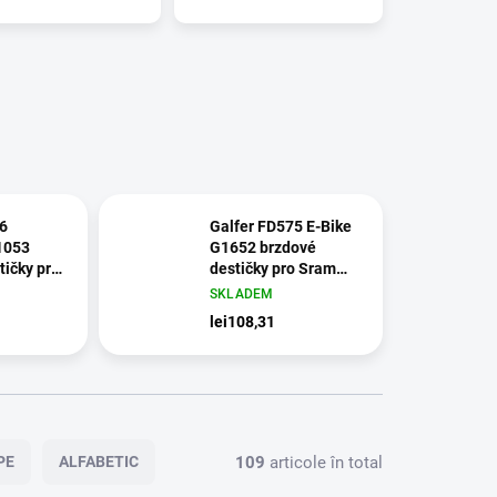
6
Galfer FD575 E-Bike
1053
G1652 brzdové
tičky pro
destičky pro Sram
ktro/TRP
Maven
SKLADEM
lei108,31
109
articole în total
PE
ALFABETIC