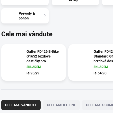
brzdy
Převody &
pohon
Cele mai vândute
Galfer FD426 E-Bike
Galfer FD42
G1652 brzdové
Standard G
destičky pro
brzdové des
Shimano/Tektro/TRP
Shimano/Te
SKLADEM
SKLADEM
lei95,29
lei64,90
S
e
CELE MAI VÂNDUTE
CELE MAI IEFTINE
CELE MAI SCUM
l