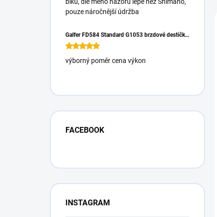
biku, dle mého názoru lépe než Shimano,
pouze náročnější údržba
Galfer FD584 Standard G1053 brzdové destičky pro Magura Gustrav PRO
výborný poměr cena výkon
FACEBOOK
INSTAGRAM