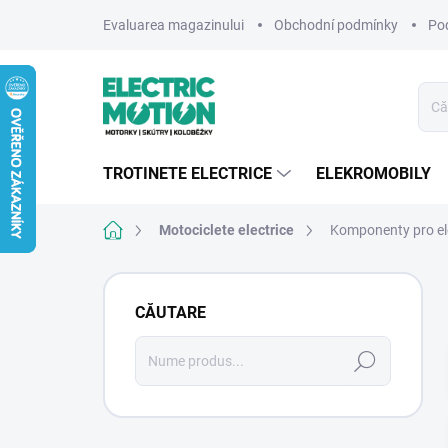
Treci
Evaluarea magazinului
Obchodní podmínky
Po
la
conținut
TROTINETE ELECTRICE
ELEKROMOBILY
Acasă
Motociclete electrice
Komponenty pro el
B
a
CĂUTARE
r
ă
Căutare
l
a
t
e