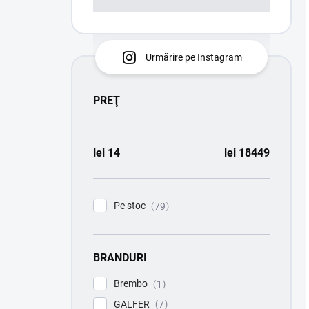
Urmărire pe Instagram
PREŢ
lei
14
lei
18449
Pe stoc
79
BRANDURI
Brembo
1
GALFER
7