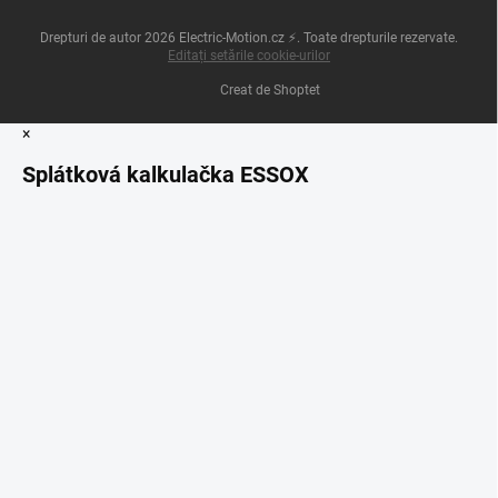
Drepturi de autor 2026
Electric-Motion.cz ⚡
. Toate drepturile rezervate.
Editați setările cookie-urilor
Creat de Shoptet
×
Splátková kalkulačka ESSOX