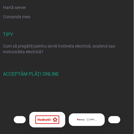
Hartă server
Comanda mea
TIPY
Cum să pregătiți pentru iarnă trotineta electrică, scuterul sau
motocicleta electrică?
ACCEPTĂM PLĂŢI ONLINE