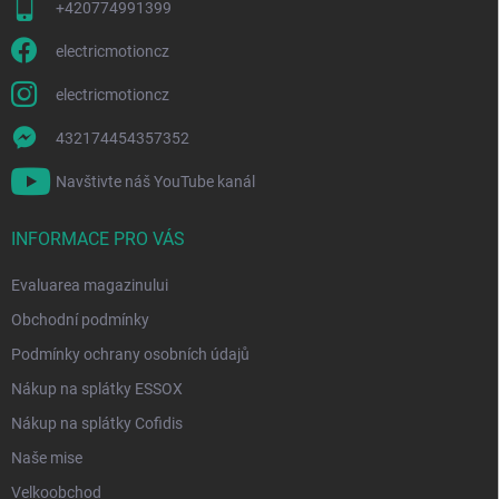
+420774991399
electricmotioncz
electricmotioncz
432174454357352
Navštivte náš YouTube kanál
INFORMACE PRO VÁS
Evaluarea magazinului
Obchodní podmínky
Podmínky ochrany osobních údajů
Nákup na splátky ESSOX
Nákup na splátky Cofidis
Naše mise
Velkoobchod