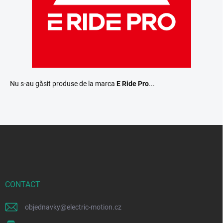
Nu s-au găsit produse de la marca
E Ride Pro
...
S
u
b
s
o
l
CONTACT
objednavky
@
electric-motion.cz