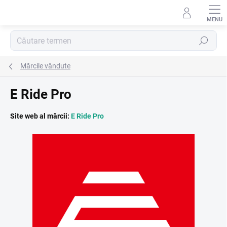
Treci
la
conținut
Căutare
Mărcile vândute
E Ride Pro
Site web al mărcii:
E Ride Pro