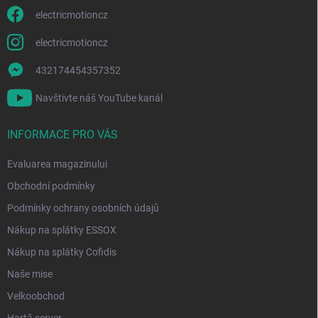
l
o
electricmotioncz
r
electricmotioncz
432174454357352
Navštivte náš YouTube kanál
INFORMACE PRO VÁS
Evaluarea magazinului
Obchodní podmínky
Podmínky ochrany osobních údajů
Nákup na splátky ESSOX
Nákup na splátky Cofidis
Naše mise
Velkoobchod
Hartă server