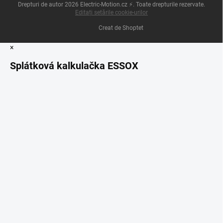
Drepturi de autor 2026
Electric-Motion.cz ⚡
. Toate drepturile rezervate.
Editați setările cookie-urilor
Creat de Shoptet
×
Splátková kalkulačka ESSOX