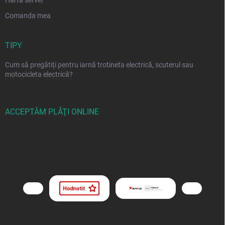
Comanda mea
TIPY
Cum să pregătiți pentru iarnă trotineta electrică, scuterul sau
motocicleta electrică?
ACCEPTĂM PLĂŢI ONLINE