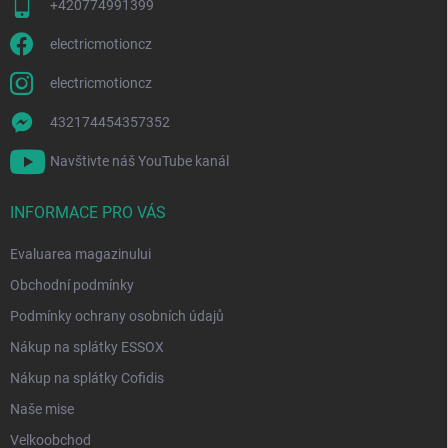
i
+420774991399
l
o
electricmotioncz
r
electricmotioncz
432174454357352
Navštivte náš YouTube kanál
INFORMACE PRO VÁS
Evaluarea magazinului
Obchodní podmínky
Podmínky ochrany osobních údajů
Nákup na splátky ESSOX
Nákup na splátky Cofidis
Naše mise
Velkoobchod