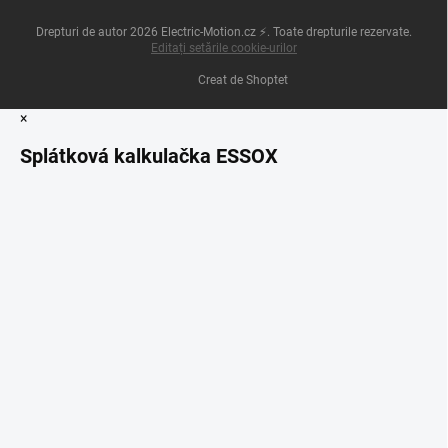
Drepturi de autor 2026
Electric-Motion.cz ⚡
. Toate drepturile rezervate.
Editați setările cookie-urilor
Creat de Shoptet
×
Splátková kalkulačka ESSOX