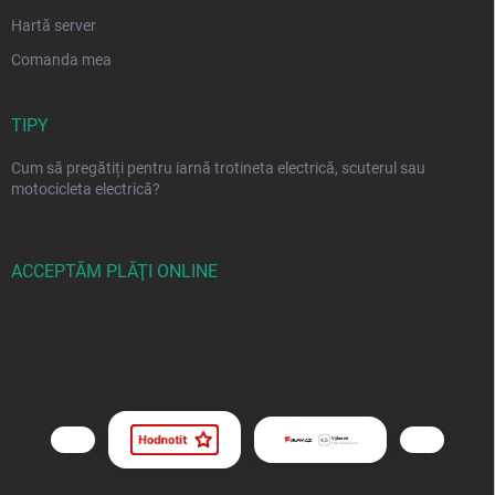
Hartă server
Comanda mea
TIPY
Cum să pregătiți pentru iarnă trotineta electrică, scuterul sau
motocicleta electrică?
ACCEPTĂM PLĂŢI ONLINE