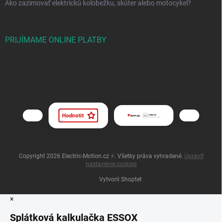
Ako zazimovať elektrickú kolobežku, skúter alebo motocykel?
PRIJÍMAME ONLINE PLATBY
Copyright 2026
Electric-Motion.cz ⚡
. Všetky práva vyhradené.
Upraviť
nastavenie cookies
Vytvoril Shoptet
×
Splátková kalkulačka ESSOX