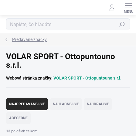
Prejsť
na
obsah
Hľadať
Predávané značky
VOLAR SPORT - Ottopuntouno
s.r.l.
Webová stránka značky:
VOLAR SPORT - Ottopuntouno s.r.l.
R
a
NAJPREDÁVANEJŠIE
NAJLACNEJŠIE
NAJDRAHŠIE
d
e
ABECEDNE
n
i
13
položiek celkom