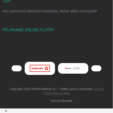
TIPY
Ako zazimovať elektrickú kolobežku, skúter alebo motocykel?
PRIJÍMAME ONLINE PLATBY
Copyright 2026
Electric-Motion.cz ⚡
. Všetky práva vyhradené.
Upraviť
nastavenie cookies
Vytvoril Shoptet
×