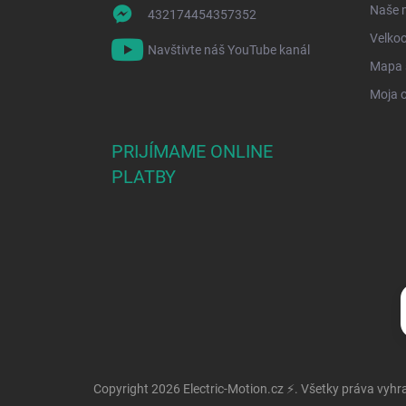
Naše 
432174454357352
Velko
Navštivte náš YouTube kanál
Mapa 
Moja 
PRIJÍMAME ONLINE
PLATBY
Copyright 2026
Electric-Motion.cz ⚡
. Všetky práva vyh