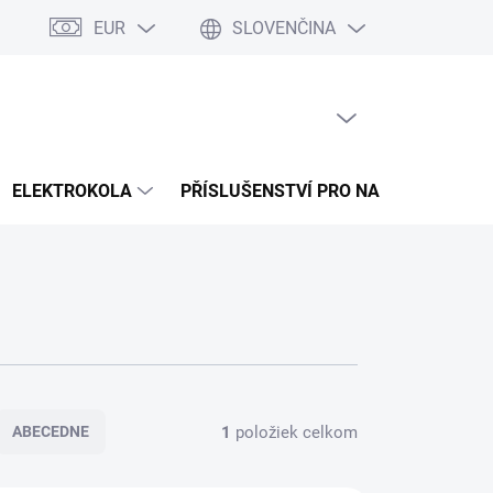
EUR
SLOVENČINA
a splátky Cofidis
Naše mise
Velkoobchod
Mapa serveru
PRÁZDNY KOŠÍK
NÁKUPNÝ
KOŠÍK
ELEKTROKOLA
PŘÍSLUŠENSTVÍ PRO NABÍJENÍ
1
položiek celkom
ABECEDNE