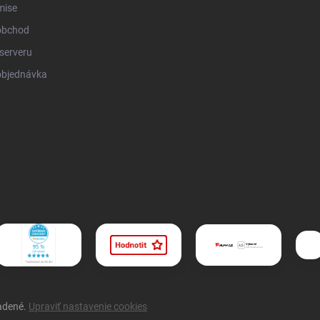
mise
obchod
serveru
objednávka
radené.
Upraviť nastavenie cookies