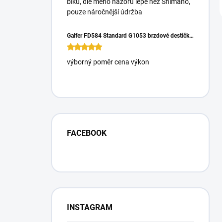
biku, dle mého názoru lépe než Shimano,
pouze náročnější údržba
Galfer FD584 Standard G1053 brzdové destičky pro Magura Gustrav PRO
výborný poměr cena výkon
FACEBOOK
INSTAGRAM