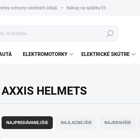
ínky ochrany osobních údajů
Nákup na splátky ESSOX
Nákup n
Hľadať
AUTÁ
ELEKTROMOTORKY
ELEKTRICKÉ SKÚTRE
AXXIS HELMETS
R
a
NAJPREDÁVANEJŠIE
NAJLACNEJŠIE
NAJDRAHŠIE
d
e