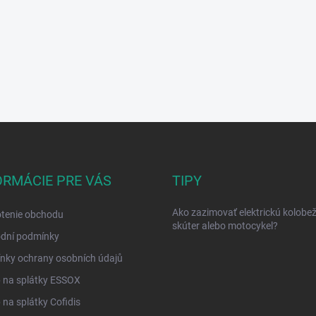
ORMÁCIE PRE VÁS
TIPY
Ako zazimovať elektrickú kolobež
tenie obchodu
skúter alebo motocykel?
dní podmínky
nky ochrany osobních údajů
 na splátky ESSOX
na splátky Cofidis