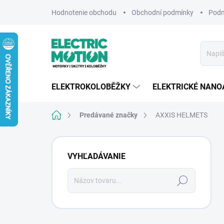
Prejsť
Hodnotenie obchodu
Obchodní podmínky
Podm
na
obsah
ELEKTROKOLOBĚŽKY
ELEKTRICKÉ NANO
Domov
Predávané značky
AXXIS HELMETS
B
o
VYHĽADÁVANIE
č
n
Hľadať
ý
p
a
n