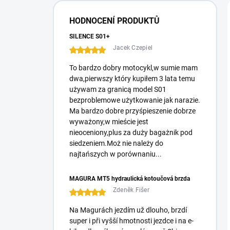
e
l
HODNOCENÍ PRODUKTŮ
SILENCE S01+
Jacek Czepiel
To bardzo dobry motocykl,w sumie mam
dwa,pierwszy który kupiłem 3 lata temu
używam za granicą model S01
bezproblemowe użytkowanie jak narazie.
Ma bardzo dobre przyśpieszenie dobrze
wyważony,w mieście jest
nieoceniony,plus za duży bagażnik pod
siedzeniem.Moż nie należy do
najtańszych w porównaniu...
MAGURA MT5 hydraulická kotoučová brzda
Zdeněk Fišer
Na Magurách jezdím už dlouho, brzdí
super i při vyšší hmotnosti jezdce i na e-