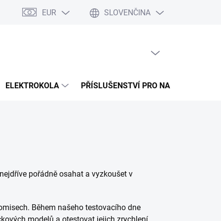
EUR
SLOVENČINA
a splátky Cofidis
Naše mise
Velkoobchod
Mapa serveru
PRÁZDNY KOŠÍK
NÁKUPNÝ
KOŠÍK
ELEKTROKOLA
PŘÍSLUŠENSTVÍ PRO NABÍJENÍ
e nejdříve pořádně osahat a vyzkoušet v
mpromisech. Během našeho testovacího dne
kových modelů a otestovat jejich zrychlení,