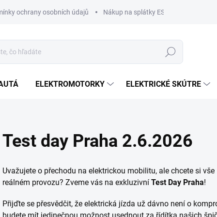
ínky ochrany osobních údajů
Nákup na splátky ESSOX
Nákup n
Hľadať
AUTÁ
ELEKTROMOTORKY
ELEKTRICKÉ SKÚTRE
Test day Praha 2.6.2026
Uvažujete o přechodu na elektrickou mobilitu, ale chcete si vš
reálném provozu? Zveme vás na exkluzivní
Test Day Praha
!
Přijďte se přesvědčit, že elektrická jízda už dávno není o ko
budete mít jedinečnou možnost usednout za řídítka našich špič