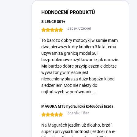
e
l
HODNOCENÍ PRODUKTŮ
SILENCE S01+
Jacek Czepiel
To bardzo dobry motocykl,w sumie mam
dwa,pierwszy który kupiłem 3 lata temu
używam za granicą model S01
bezproblemowe użytkowanie jak narazie.
Ma bardzo dobre przyśpieszenie dobrze
wyważony,w mieście jest
nieoceniony,plus za duży bagażnik pod
siedzeniem.Moż nie należy do
najtańszych w porównaniu...
MAGURA MT5 hydraulická kotoučová brzda
Zdeněk Fišer
Na Magurách jezdím už dlouho, brzdí
super i při vyšší hmotnosti jezdce i na e-