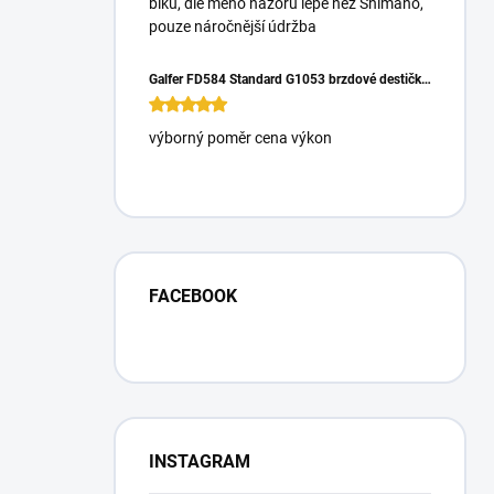
biku, dle mého názoru lépe než Shimano,
pouze náročnější údržba
Galfer FD584 Standard G1053 brzdové destičky pro Magura Gustrav PRO
výborný poměr cena výkon
FACEBOOK
INSTAGRAM