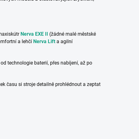
maxiskútr
Nerva EXE II
(žádné malé městské
omfortní a lehčí
Nerva Lift
a agilní
d technologie baterií, přes nabíjení, až po
k času si stroje detailně prohlédnout a zeptat