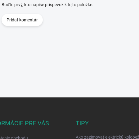
Buďte prvý, kto napíše príspevok k tejto položke.
Pridať komentár
ORMÁCIE PRE VÁS
TIPY
Ako zazimovať elektrickú kolobež
tenie obchodu