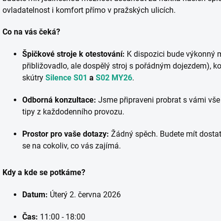
ovladatelnost i komfort přímo v pražských ulicích.
Co na vás čeká?
Špičkové stroje k otestování:
K dispozici bude výkonný 
přibližovadlo, ale dospělý stroj s pořádným dojezdem), k
skútry
Silence S01
a
S02 MY26
.
Odborná konzultace:
Jsme připraveni probrat s vámi vše o
tipy z každodenního provozu.
Prostor pro vaše dotazy:
Žádný spěch. Budete mít dostate
se na cokoliv, co vás zajímá.
Kdy a kde se potkáme?
Datum:
Úterý 2. června 2026
Čas:
11:00 - 18:00