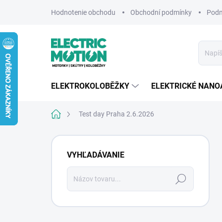
Prejsť
Hodnotenie obchodu
Obchodní podmínky
Podm
na
obsah
ELEKTROKOLOBĚŽKY
ELEKTRICKÉ NANO
Domov
Test day Praha 2.6.2026
B
o
VYHĽADÁVANIE
č
n
Hľadať
ý
p
a
n