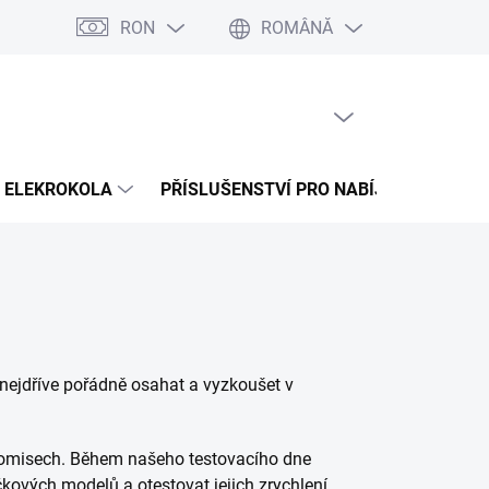
RON
ROMÂNĂ
na splátky Cofidis
Naše mise
Velkoobchod
Hartă server
COŞ GOL
COŞ
DE
CUMPĂRĂTURI
ELEKROKOLA
PŘÍSLUŠENSTVÍ PRO NABÍJENÍ
PR
e nejdříve pořádně osahat a vyzkoušet v
mpromisech. Během našeho testovacího dne
kových modelů a otestovat jejich zrychlení,