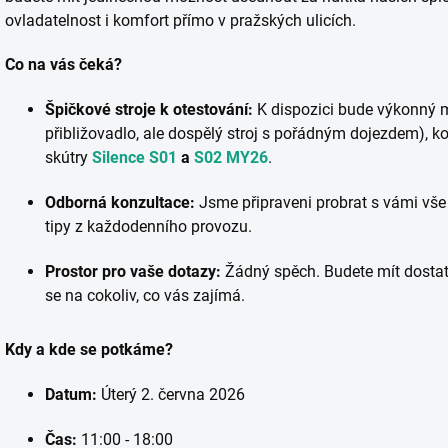
ovladatelnost i komfort přímo v pražských ulicích.
Co na vás čeká?
Špičkové stroje k otestování:
K dispozici bude výkonný 
přibližovadlo, ale dospělý stroj s pořádným dojezdem), k
skútry
Silence S01
a
S02 MY26
.
Odborná konzultace:
Jsme připraveni probrat s vámi vše o
tipy z každodenního provozu.
Prostor pro vaše dotazy:
Žádný spěch. Budete mít dostate
se na cokoliv, co vás zajímá.
Kdy a kde se potkáme?
Datum:
Úterý 2. června 2026
Čas:
11:00 - 18:00