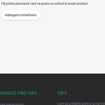
Fiţi prima persoană care va posta un articol la acest produs!
Adăugare comentariu
ORMACE PRO VÁS
TIPY
Cum să pregătiți pentru iarnă tro
rea magazinului