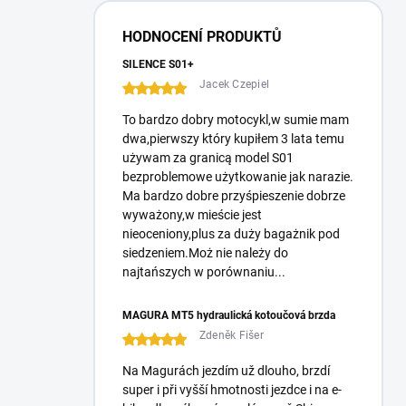
r
a
HODNOCENÍ PRODUKTŮ
l
ă
SILENCE S01+
Jacek Czepiel
To bardzo dobry motocykl,w sumie mam
dwa,pierwszy który kupiłem 3 lata temu
używam za granicą model S01
bezproblemowe użytkowanie jak narazie.
Ma bardzo dobre przyśpieszenie dobrze
wyważony,w mieście jest
nieoceniony,plus za duży bagażnik pod
siedzeniem.Moż nie należy do
najtańszych w porównaniu...
MAGURA MT5 hydraulická kotoučová brzda
Zdeněk Fišer
Na Magurách jezdím už dlouho, brzdí
super i při vyšší hmotnosti jezdce i na e-