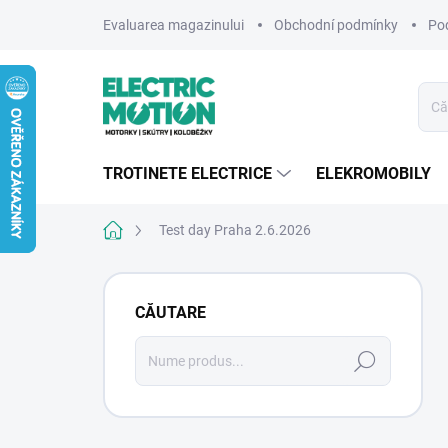
Treci
Evaluarea magazinului
Obchodní podmínky
Po
la
conținut
TROTINETE ELECTRICE
ELEKROMOBILY
Acasă
Test day Praha 2.6.2026
B
a
CĂUTARE
r
ă
Căutare
l
a
t
e