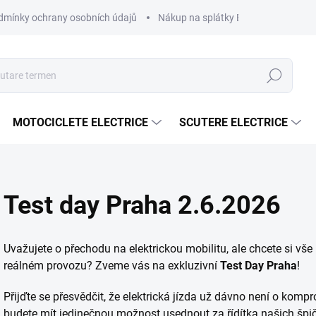
dmínky ochrany osobních údajů
Nákup na splátky ESSOX
Nákup 
Căutare
MOTOCICLETE ELECTRICE
SCUTERE ELECTRICE
Test day Praha 2.6.2026
Uvažujete o přechodu na elektrickou mobilitu, ale chcete si vš
reálném provozu? Zveme vás na exkluzivní
Test Day Praha
!
Přijďte se přesvědčit, že elektrická jízda už dávno není o ko
budete mít jedinečnou možnost usednout za řídítka našich špič