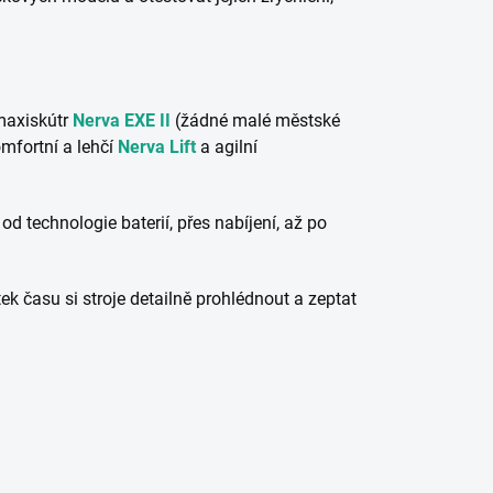
maxiskútr
Nerva EXE II
(žádné malé městské
omfortní a lehčí
Nerva Lift
a agilní
d technologie baterií, přes nabíjení, až po
k času si stroje detailně prohlédnout a zeptat