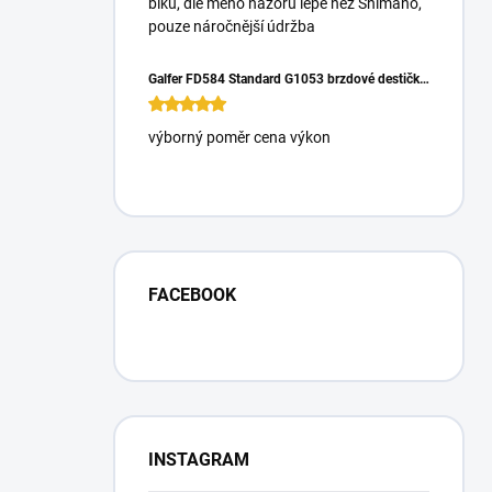
biku, dle mého názoru lépe než Shimano,
pouze náročnější údržba
Galfer FD584 Standard G1053 brzdové destičky pro Magura Gustrav PRO
výborný poměr cena výkon
FACEBOOK
INSTAGRAM