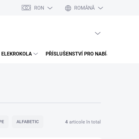
RON
ROMÂNĂ
na splátky Cofidis
Naše mise
Velkoobchod
Hartă server
COŞ GOL
COŞ
DE
CUMPĂRĂTURI
ELEKROKOLA
PŘÍSLUŠENSTVÍ PRO NABÍJENÍ
PR
4
articole în total
PE
ALFABETIC