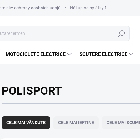
dmínky ochrany osobních údajů
Nákup na splátky ESSOX
Nákup 
Căutare
MOTOCICLETE ELECTRICE
SCUTERE ELECTRICE
POLISPORT
S
e
CELE MAI VÂNDUTE
CELE MAI IEFTINE
CELE MAI SCUM
l
e