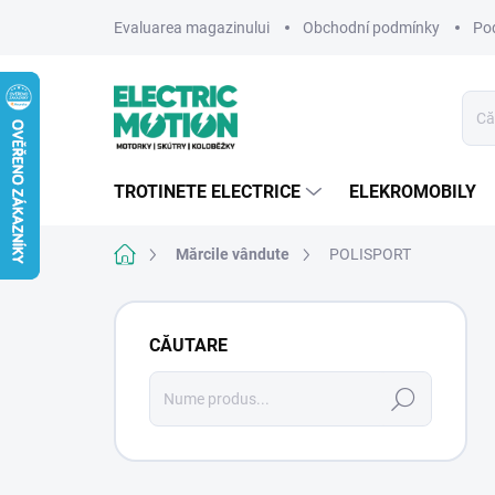
Treci
Evaluarea magazinului
Obchodní podmínky
Po
la
conținut
TROTINETE ELECTRICE
ELEKROMOBILY
Acasă
Mărcile vândute
POLISPORT
B
a
CĂUTARE
r
ă
Căutare
l
a
t
e