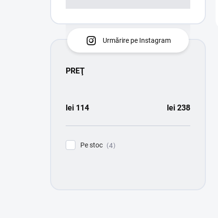
Urmărire pe Instagram
PREŢ
lei
114
lei
238
Pe stoc
4