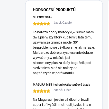
r
a
HODNOCENÍ PRODUKTŮ
l
ă
SILENCE S01+
Jacek Czepiel
To bardzo dobry motocykl,w sumie mam
dwa,pierwszy który kupiłem 3 lata temu
używam za granicą model S01
bezproblemowe użytkowanie jak narazie.
Ma bardzo dobre przyśpieszenie dobrze
wyważony,w mieście jest
nieoceniony,plus za duży bagażnik pod
siedzeniem.Moż nie należy do
najtańszych w porównaniu...
MAGURA MT5 hydraulická kotoučová brzda
Zdeněk Fišer
Na Magurách jezdím už dlouho, brzdí
super i při vyšší hmotnosti jezdce i na e-