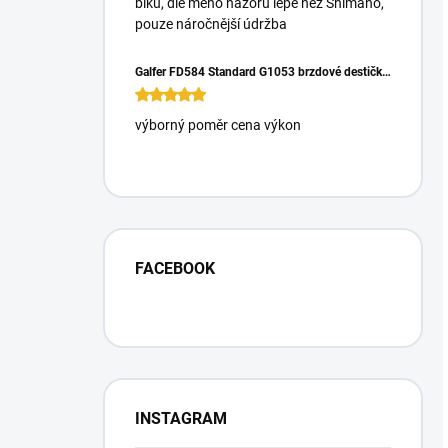
biku, dle mého názoru lépe než Shimano,
pouze náročnější údržba
Galfer FD584 Standard G1053 brzdové destičky pro Magura Gustrav PRO
výborný poměr cena výkon
FACEBOOK
INSTAGRAM