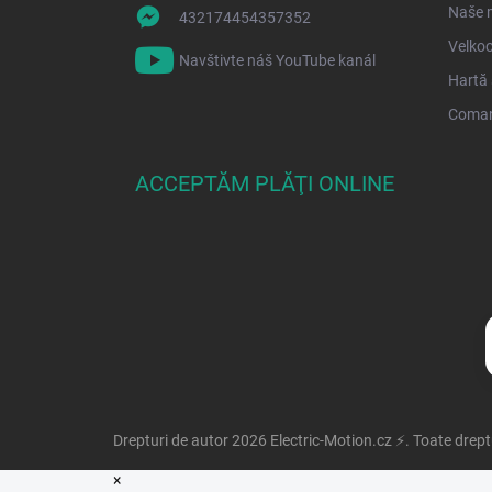
Naše 
432174454357352
Velko
Navštivte náš YouTube kanál
Hartă 
Coma
ACCEPTĂM PLĂŢI ONLINE
Drepturi de autor 2026
Electric-Motion.cz ⚡
. Toate drept
×