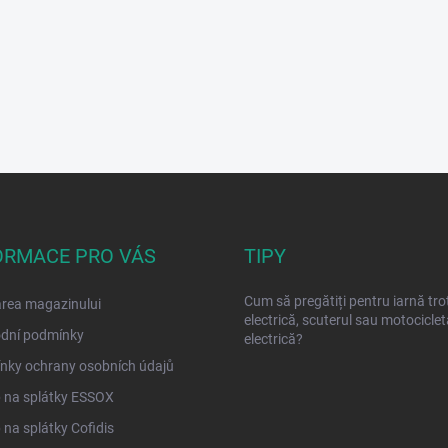
ORMACE PRO VÁS
TIPY
Cum să pregătiți pentru iarnă tro
rea magazinului
electrică, scuterul sau motociclet
dní podmínky
electrică?
nky ochrany osobních údajů
 na splátky ESSOX
na splátky Cofidis