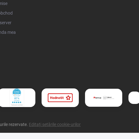
mise
obchod
server
nda mea
urile rezervate.
Editați setările cookie-urilor