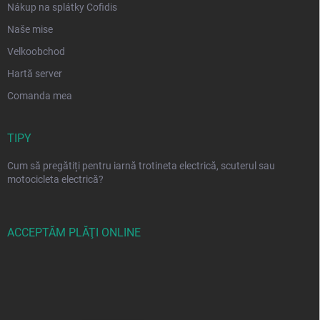
Nákup na splátky Cofidis
Naše mise
Velkoobchod
Hartă server
Comanda mea
TIPY
Cum să pregătiți pentru iarnă trotineta electrică, scuterul sau
motocicleta electrică?
ACCEPTĂM PLĂŢI ONLINE