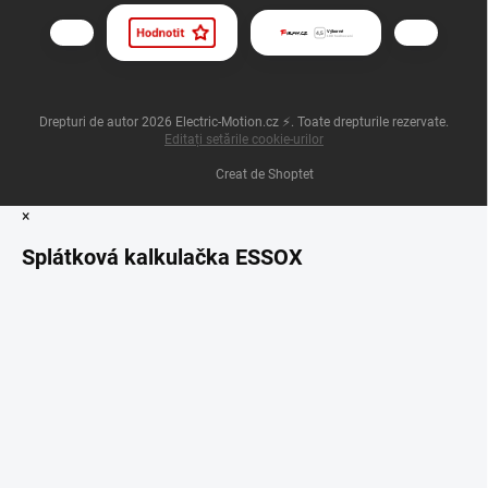
Drepturi de autor 2026
Electric-Motion.cz ⚡
. Toate drepturile rezervate.
Editați setările cookie-urilor
Creat de Shoptet
×
Splátková kalkulačka ESSOX