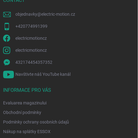
l
CONTACT
s
t
ă
objednavky
@
electric-motion.cz
r
i
+420774991399
l
o
electricmotioncz
r
electricmotioncz
432174454357352
Navštivte náš YouTube kanál
INFORMACE PRO VÁS
Evaluarea magazinului
Obchodní podmínky
Podmínky ochrany osobních údajů
Nákup na splátky ESSOX