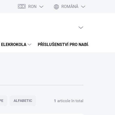
RON
ROMÂNĂ
na splátky Cofidis
Naše mise
Velkoobchod
Hartă server
COŞ GOL
COŞ
DE
CUMPĂRĂTURI
ELEKROKOLA
PŘÍSLUŠENSTVÍ PRO NABÍJENÍ
PR
1
articole în total
PE
ALFABETIC