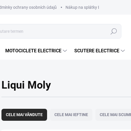
dmínky ochrany osobních údajů
Nákup na splátky ESSOX
Nákup 
Căutare
MOTOCICLETE ELECTRICE
SCUTERE ELECTRICE
Liqui Moly
S
e
CELE MAI VÂNDUTE
CELE MAI IEFTINE
CELE MAI SCUM
l
e