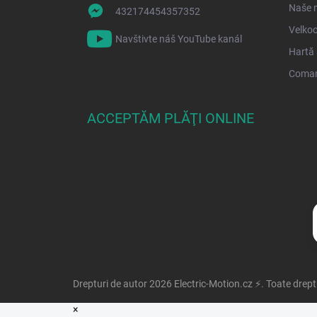
Naše 
432174454357352
Velko
Navštivte náš YouTube kanál
Hartă 
Coma
ACCEPTĂM PLĂŢI ONLINE
Drepturi de autor 2026
Electric-Motion.cz ⚡
. Toate drept
×