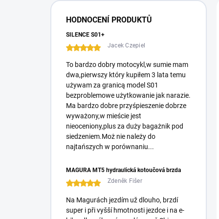
r
a
HODNOCENÍ PRODUKTŮ
l
ă
SILENCE S01+
Jacek Czepiel
To bardzo dobry motocykl,w sumie mam
dwa,pierwszy który kupiłem 3 lata temu
używam za granicą model S01
bezproblemowe użytkowanie jak narazie.
Ma bardzo dobre przyśpieszenie dobrze
wyważony,w mieście jest
nieoceniony,plus za duży bagażnik pod
siedzeniem.Moż nie należy do
najtańszych w porównaniu...
MAGURA MT5 hydraulická kotoučová brzda
Zdeněk Fišer
Na Magurách jezdím už dlouho, brzdí
super i při vyšší hmotnosti jezdce i na e-