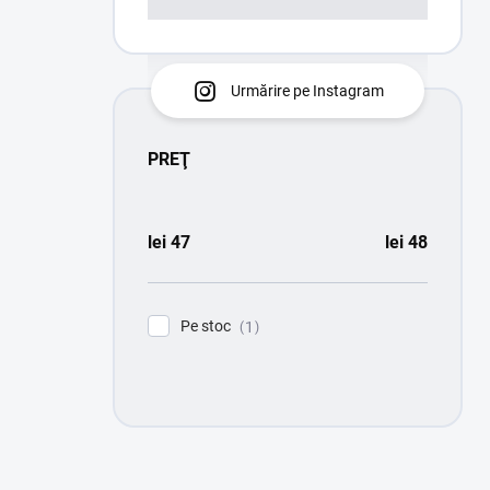
Urmărire pe Instagram
PREŢ
lei
47
lei
48
Pe stoc
1