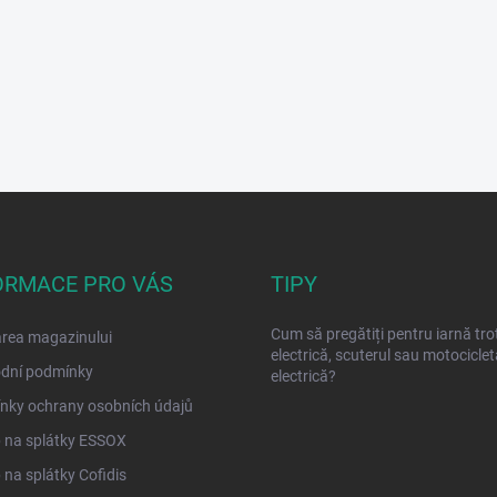
ORMACE PRO VÁS
TIPY
Cum să pregătiți pentru iarnă tro
rea magazinului
electrică, scuterul sau motociclet
dní podmínky
electrică?
nky ochrany osobních údajů
 na splátky ESSOX
na splátky Cofidis