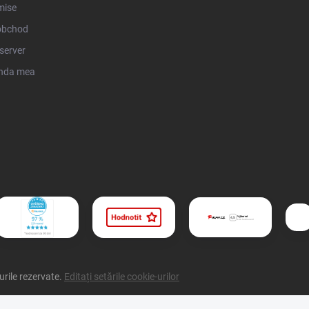
mise
obchod
server
nda mea
urile rezervate.
Editați setările cookie-urilor