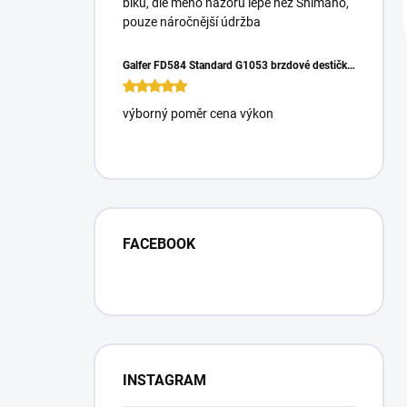
biku, dle mého názoru lépe než Shimano,
pouze náročnější údržba
Galfer FD584 Standard G1053 brzdové destičky pro Magura Gustrav PRO
výborný poměr cena výkon
FACEBOOK
INSTAGRAM