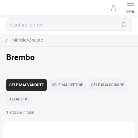
Treci
la
conținut
Căutare
Mărcile vândute
Brembo
S
e
CELE MAI VÂNDUTE
CELE MAI IEFTINE
CELE MAI SCUMPE
l
e
ALFABETIC
c
t
1
articole în total
a
L
r
i
e
2676
s