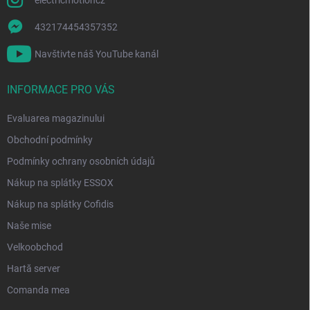
432174454357352
Navštivte náš YouTube kanál
INFORMACE PRO VÁS
Evaluarea magazinului
Obchodní podmínky
Podmínky ochrany osobních údajů
Nákup na splátky ESSOX
Nákup na splátky Cofidis
Naše mise
Velkoobchod
Hartă server
Comanda mea