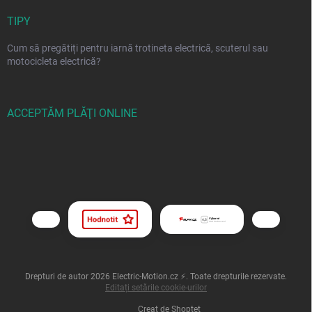
TIPY
Cum să pregătiți pentru iarnă trotineta electrică, scuterul sau
motocicleta electrică?
ACCEPTĂM PLĂŢI ONLINE
Drepturi de autor 2026
Electric-Motion.cz ⚡
. Toate drepturile rezervate.
Editați setările cookie-urilor
Creat de Shoptet