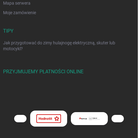
Mapa serwera
Moje zamówienie
TIPY
Jak przygotować do zimy hulajnogę elektryczną, skuter lub
motocykl?
PRZYJMUJEMY PŁATNOŚCI ONLINE