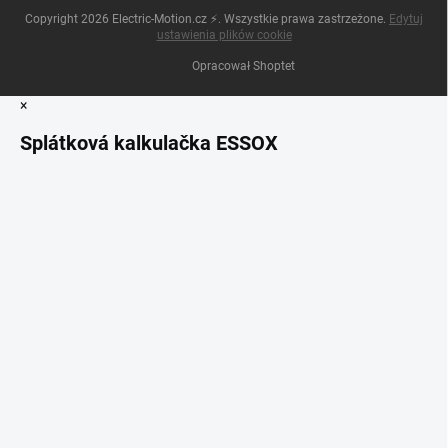
Copyright 2026
Electric-Motion.cz ⚡
. Wszystkie prawa zastrzeżone.
Edytuj
ustawienia plików cookie
Opracował Shoptet
×
Splátková kalkulačka ESSOX