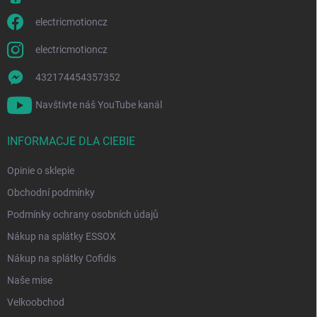
electricmotioncz
electricmotioncz
432174454357352
Navštivte náš YouTube kanál
INFORMACJE DLA CIEBIE
Opinie o sklepie
Obchodní podmínky
Podmínky ochrany osobních údajů
Nákup na splátky ESSOX
Nákup na splátky Cofidis
Naše mise
Velkoobchod