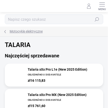
Przejść
do
treści
Szukaj
Motocykle elektryczne
TALARIA
Najczęściej sprzedawane
Talaria xXx Pro L1e (New 2025 Edition)
OBJEDNÁNO U DODAVATELE
zł16 115,83
Talaria xXx Pro MX (New 2025 Edition)
OBJEDNÁNO U DODAVATELE
zł15 761,60