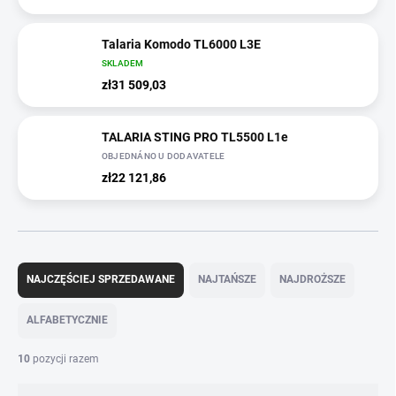
Talaria Komodo TL6000 L3E
SKLADEM
zł31 509,03
TALARIA STING PRO TL5500 L1e
OBJEDNÁNO U DODAVATELE
zł22 121,86
S
o
NAJCZĘŚCIEJ SPRZEDAWANE
NAJTAŃSZE
NAJDROŻSZE
r
t
ALFABETYCZNIE
o
w
10
pozycji razem
a
n