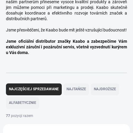
našim partnerům přineseme vysoce kvalitní produkty a zároveň
jim můžeme pomoci při marketingu a prodeji.
Kaabo skutečně
dosahuje koordinace a efektivního rozvoje továrních značek a
distribučních partnerů.
Jsme přesvědčeni, že Kaabo bude mít ještě vzrušující budoucnost!
Jsme oficiální distributor značky Kaabo a zabezpečíme Vám
exkluzivní záruční i pozáruční servis, včetně vyzvednutí kurýrem
u Vás doma.
S
o
NAJCZĘŚCIEJ SPRZEDAWANE
NAJTAŃSZE
NAJDROŻSZE
r
t
ALFABETYCZNIE
o
w
77
pozycji razem
a
L
n