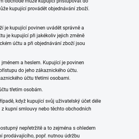
ém obchodě může kupující přistupovat do
že kupující provádět objednávání zboží.
ží je kupující povinen uvádět správně a
 je kupující při jakékoliv jejich změně
ckém účtu a při objednávání zboží jsou
 jménem a heslem. Kupující je povinen
přístupu do jeho zákaznického účtu.
aznického účtu třetími osobami.
účtu třetím osobám.
ípadě, když kupující svůj uživatelský účet déle
sti z kupní smlouvy nebo těchto obchodních
dostupný nepřetržitě a to zejména s ohledem
 prodávajícího, popř. nutnou údržbu