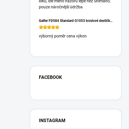
biku, dle mého názoru lépe než Shimano,
pouze náročnější údržba
Galfer FD584 Standard G1053 brzdové destičky pro Magura Gustrav PRO
výborný poměr cena výkon
FACEBOOK
INSTAGRAM