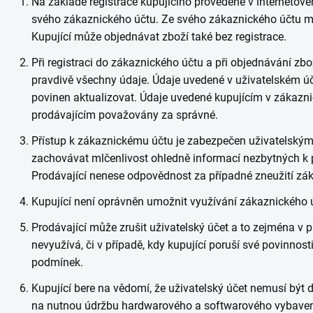
Na základě registrace kupujícího provedené v internetov
svého zákaznického účtu. Ze svého zákaznického účtu mů
Kupující může objednávat zboží také bez registrace.
Při registraci do zákaznického účtu a při objednávání zbo
pravdivě všechny údaje. Údaje uvedené v uživatelském účtu
povinen aktualizovat. Údaje uvedené kupujícím v zákazni
prodávajícím považovány za správné.
Přístup k zákaznickému účtu je zabezpečen uživatelským
zachovávat mlčenlivost ohledně informací nezbytných k 
Prodávající nenese odpovědnost za případné zneužití zák
Kupující není oprávněn umožnit využívání zákaznického 
Prodávající může zrušit uživatelský účet a to zejména v př
nevyužívá, či v případě, kdy kupující poruší své povinno
podmínek.
Kupující bere na vědomí, že uživatelský účet nemusí být 
na nutnou údržbu hardwarového a softwarového vybavení