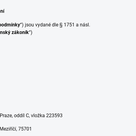
ní
podmínky
“) jsou vydané dle § 1751 a násl.
nský zákoník
“)
 v Praze, oddíl C, vložka 223593
Meziříčí, 75701