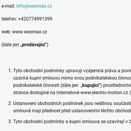
e-mail:
info@weomax.cz
telefon: +420774991399
web: www.weomax.cz
(dále jen „
prodávající
“)
Tyto obchodní podmínky upravují vzájemná práva a povinn
uzavírá kupní smlouvu mimo svou podnikatelskou činnost 
podnikatelské činnosti (dále jen: „
kupující
“) prostřednic
stránce dostupné na internetové www.electric-motion.cz (
Ustanovení obchodních podmínek jsou nedílnou součástí
smlouvě mají přednost před ustanoveními těchto obchod
Tyto obchodní podmínky a kupní smlouva se uzavírají v 