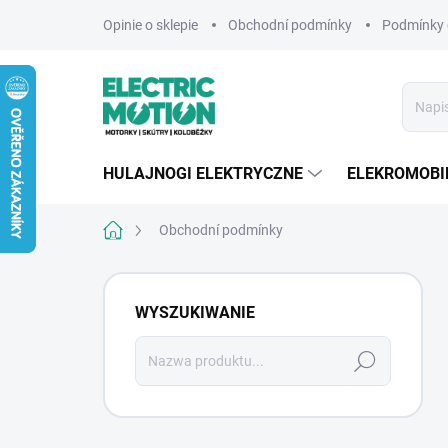
Przejść
Opinie o sklepie
Obchodní podmínky
Podmínky 
do
treści
HULAJNOGI ELEKTRYCZNE
ELEKROMOBI
Home
Obchodní podmínky
P
a
WYSZUKIWANIE
s
e
Szukaj
k
b
o
c