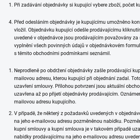
Při zadávání objednávky si kupující vybere zboží, počet k
Před odesláním objednávky je kupujícímu umožněno kontr
vložil. Objednávku kupující odešle prodávajícímu klikn
uvedené v objednávce jsou prodávajícím považovány za 
vyplnění všech povinných údajů v objednávkovém formulář
s těmito obchodními podmínkami seznámil.
Neprodleně po obdržení objednávky zašle prodávající kup
mailovou adresu, kterou kupující při objednání zadal. To
uzavření smlouvy. Přílohou potvrzení jsou aktuální obch
uzavřena až po přijetí objednávky prodávajícím. Oznámení
mailovou adresu kupujícího.
V případě, že některý z požadavků uvedených v objednávc
na jeho e-mailovou adresu pozměněnou nabídku. Pozměn
kupní smlouvy a kupní smlouva je v takovém případě uzavř
nabídky prodávajícímu na jeho e-mailovou adresu uvede