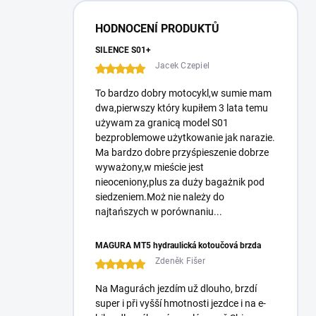
z
n
HODNOCENÍ PRODUKTŮ
y
SILENCE S01+
Jacek Czepiel
To bardzo dobry motocykl,w sumie mam
dwa,pierwszy który kupiłem 3 lata temu
używam za granicą model S01
bezproblemowe użytkowanie jak narazie.
Ma bardzo dobre przyśpieszenie dobrze
wyważony,w mieście jest
nieoceniony,plus za duży bagażnik pod
siedzeniem.Moż nie należy do
najtańszych w porównaniu...
MAGURA MT5 hydraulická kotoučová brzda
Zdeněk Fišer
Na Magurách jezdím už dlouho, brzdí
super i při vyšší hmotnosti jezdce i na e-