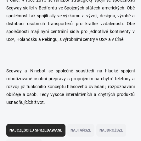
v Číně. V roce 2015 se Ninebot strategicky spojil se společností
Segway sídlící v Bedfordu ve Spojených státech amerických. Obě
společnost tak spojili síly ve výzkumu a vývoji, designu, výrobě a
distribuci osobních transportérů pro krátké vzdálenosti. Obě
společnosti mají nyní centrální sídla pro jednotlivé kontinenty v
USA, Holandsku a Pekingu, s výrobními centry v USA a v Číně.
Segway a Ninebot se společně soustředí na hladké spojení
robotizované osobní přepravy s propojením na chytré telefony a
rozvoji již funkčního konceptu hlasového ovládání, rozpoznávání
obličeje a osob. Tedy vysoce interaktivních a chytrých produktů
usnadňujících život.
S
o
NAJCZĘŚCIEJ SPRZEDAWANE
NAJTAŃSZE
NAJDROŻSZE
r