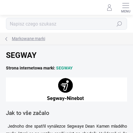
Przejść
do
treści
Szukaj
Markowane marki
SEGWAY
Strona internetowa marki:
SEGWAY
Jak to vše začalo
Jednoho dne spatřil vynálezce Segwaye Dean Kamen mladého