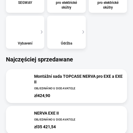
SEGWAY
pro elektrické
pro elektrické
skútry
skútry
Vybavení
Údržba
Najczęściej sprzedawane
Montážní sada TOPCASE NERVA pro EXE a EXE
II
OBJEDNÁNO U DODAVATELE
zł424,90
NERVA EXE II
OBJEDNÁNO U DODAVATELE
zł35 421,54