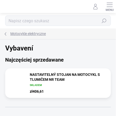
Przejść
do
treści
Szukaj
Motocykle elektryczne
Vybavení
Najczęściej sprzedawane
NASTAVITELNÝ STOJAN NA MOTOCYKL S
TLUMIČEM NR TEAM
SKLADEM
zł406,61
S