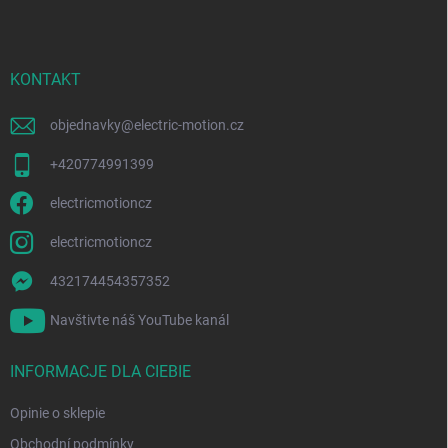
o
k
i
p
l
k
i
a
KONTAKT
s
t
y
objednavky
@
electric-motion.cz
+420774991399
electricmotioncz
electricmotioncz
432174454357352
Navštivte náš YouTube kanál
INFORMACJE DLA CIEBIE
Opinie o sklepie
Obchodní podmínky