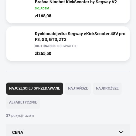
Brašna Ninebot KickScooter by Segway V2
SKLADEM
zł168,08
Rychlonabíječka Segway eKickScooter 48V pro
F3, G3, GT3, ZT3
OBJEDNÁNO U DODAVATELE
zł265,50
S
o
NAJCZĘŚCIEJ SPRZEDAWANE
NAJTAŃSZE
NAJDROŻSZE
r
t
ALFABETYCZNIE
o
w
37
pozycji razem
a
n
CENA
i