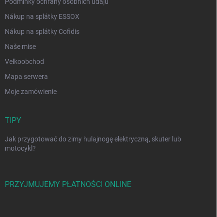
Podmínky ochrany osobních údajů
Nákup na splátky ESSOX
Nákup na splátky Cofidis
Naše mise
Velkoobchod
Mapa serwera
Moje zamówienie
TIPY
Jak przygotować do zimy hulajnogę elektryczną, skuter lub
motocykl?
PRZYJMUJEMY PŁATNOŚCI ONLINE