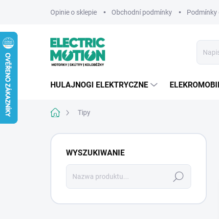
Przejść
Opinie o sklepie
Obchodní podmínky
Podmínky 
do
treści
HULAJNOGI ELEKTRYCZNE
ELEKROMOBI
Home
Tipy
P
a
WYSZUKIWANIE
s
e
Szukaj
k
b
o
c