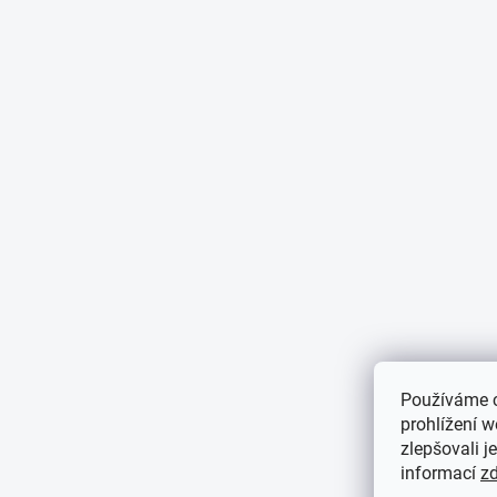
Používáme 
prohlížení 
zlepšovali j
informací
z