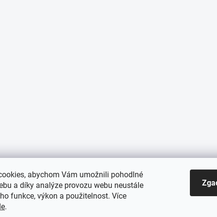
cookies, abychom Vám umožnili pohodlné
Zga
webu a díky analýze provozu webu neustále
eho funkce, výkon a použitelnost. Více
de
.