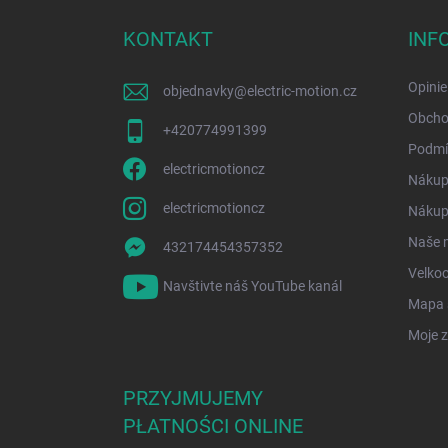
o
p
KONTAKT
INF
k
a
Opinie
objednavky
@
electric-motion.cz
Obcho
+420774991399
Podmí
electricmotioncz
Nákup
electricmotioncz
Nákup 
Naše 
432174454357352
Velko
Navštivte náš YouTube kanál
Mapa 
Moje 
PRZYJMUJEMY
PŁATNOŚCI ONLINE