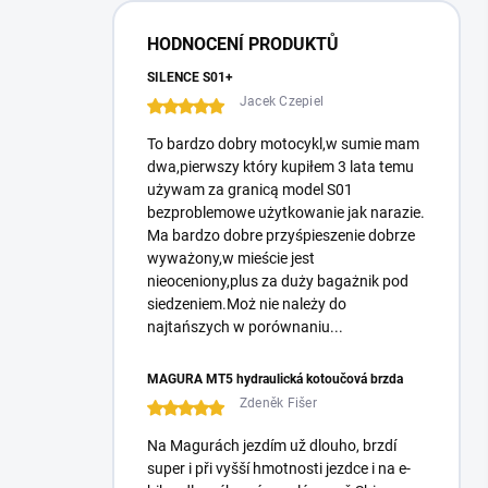
z
n
HODNOCENÍ PRODUKTŮ
y
SILENCE S01+
Jacek Czepiel
To bardzo dobry motocykl,w sumie mam
dwa,pierwszy który kupiłem 3 lata temu
używam za granicą model S01
bezproblemowe użytkowanie jak narazie.
Ma bardzo dobre przyśpieszenie dobrze
wyważony,w mieście jest
nieoceniony,plus za duży bagażnik pod
siedzeniem.Moż nie należy do
najtańszych w porównaniu...
MAGURA MT5 hydraulická kotoučová brzda
Zdeněk Fišer
Na Magurách jezdím už dlouho, brzdí
super i při vyšší hmotnosti jezdce i na e-