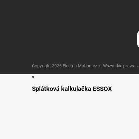
Copyright 2026
Electric-Motion.cz ⚡
. Wszystkie prawa 
×
Splátková kalkulačka ESSOX