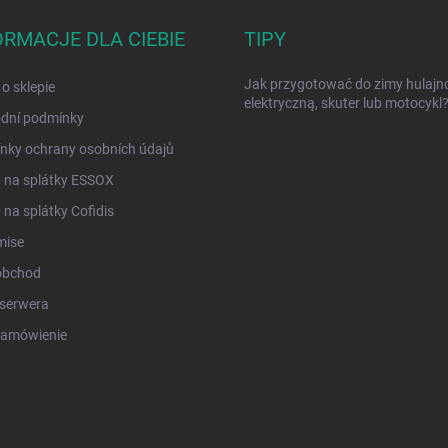
ORMACJE DLA CIEBIE
TIPY
Jak przygotować do zimy hulajn
 o sklepie
elektryczną, skuter lub motocykl
dní podmínky
nky ochrany osobních údajů
 na splátky ESSOX
na splátky Cofidis
mise
obchod
serwera
zamówienie