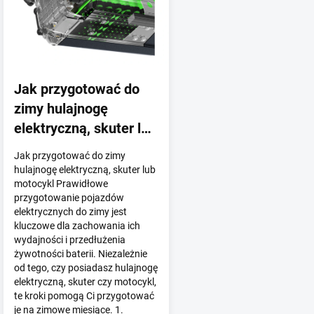
a
r
t
y
k
u
Jak przygotować do
ł
zimy hulajnogę
ó
elektryczną, skuter lub
w
motocykl?
Jak przygotować do zimy
hulajnogę elektryczną, skuter lub
motocykl Prawidłowe
przygotowanie pojazdów
elektrycznych do zimy jest
kluczowe dla zachowania ich
wydajności i przedłużenia
żywotności baterii. Niezależnie
od tego, czy posiadasz hulajnogę
elektryczną, skuter czy motocykl,
te kroki pomogą Ci przygotować
je na zimowe miesiące. 1.