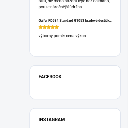
biku, dle mého názoru lépe než Shimano,
pouze náročnější údržba
Galfer FD584 Standard G1053 brzdové destičky pro Magura Gustrav PRO
výborný poměr cena výkon
FACEBOOK
INSTAGRAM