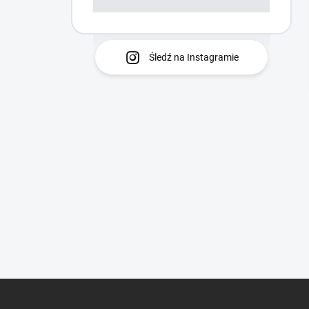
Śledź na Instagramie
S
t